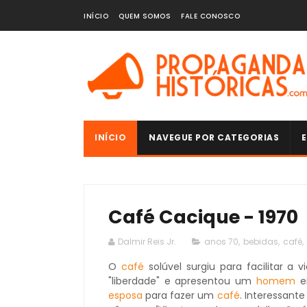
INÍCIO
QUEM SOMOS
FALE CONOSCO
INÍCIO
NAVEGUE POR CATEGORIAS
E
Café Cacique - 1970
Dalmir Reis Jr.
anos 70
,
bebidas
,
café
,
O
café
solúvel surgiu para facilitar a 
"liberdade" e apresentou um
homem
e
esposa
para fazer um
café
. Interessant