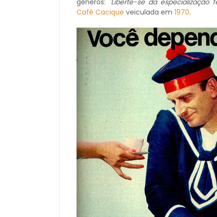
gêneros:
"Liberte-se da especialização
Café Cacique
veiculada em
1970
.