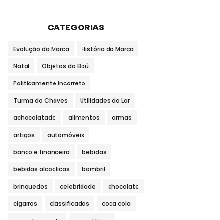
CATEGORIAS
Evolução da Marca
História da Marca
Natal
Objetos do Baú
Politicamente Incorreto
Turma do Chaves
Utilidades do Lar
achocolatado
alimentos
armas
artigos
automóveis
banco e financeira
bebidas
bebidas alcoolicas
bombril
brinquedos
celebridade
chocolate
cigarros
classificados
coca cola