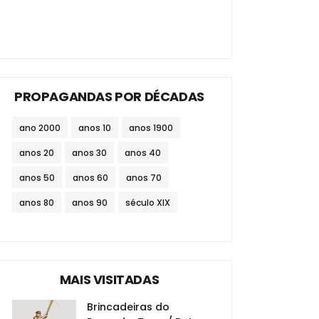
PROPAGANDAS POR DÉCADAS
ano 2000
anos 10
anos 1900
anos 20
anos 30
anos 40
anos 50
anos 60
anos 70
anos 80
anos 90
século XIX
MAIS VISITADAS
Brincadeiras do