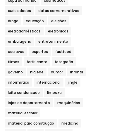
copa do mundo
cosméticos
curiosidades
datas comemorativas
droga
educação
eleições
eletrodomésticos
eletrônicos
embalagens
entretenimento
escravos
esportes
fastfood
filmes
fortificante
fotografia
governo
higiene
humor
infantil
informática
internacional
jingle
leite condensado
limpeza
lojas de departamento
maquinários
material escolar
material para construção
medicina