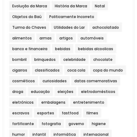
Evolução da Marca
História da Marca
Natal
Objetos do Baú
Politicamente Incorreto
Turma do Chaves
Utilidades do Lar
achocolatado
alimentos
armas
artigos
automóveis
banco e financeira
bebidas
bebidas alcoolicas
bombril
brinquedos
celebridade
chocolate
cigarros
classificados
coca cola
copa do mundo
cosméticos
curiosidades
datas comemorativas
droga
educação
eleições
eletrodomésticos
eletrônicos
embalagens
entretenimento
escravos
esportes
fastfood
filmes
fortificante
fotografia
governo
higiene
humor
infantil
informática
internacional