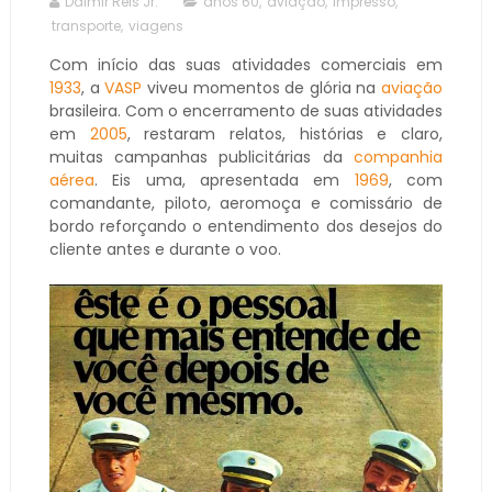
Dalmir Reis Jr.
anos 60
,
aviação
,
impresso
,
transporte
,
viagens
Com início das suas atividades comerciais em
1933
, a
VASP
viveu momentos de glória na
aviação
brasileira. Com o encerramento de suas atividades
em
2005
, restaram relatos, histórias e claro,
muitas campanhas publicitárias da
companhia
aérea
. Eis uma, apresentada em
1969
, com
comandante, piloto, aeromoça e comissário de
bordo reforçando o entendimento dos desejos do
cliente antes e durante o voo.