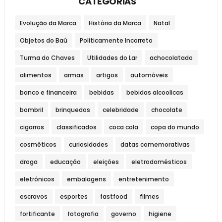
CATEGORIAS
Evolução da Marca
História da Marca
Natal
Objetos do Baú
Politicamente Incorreto
Turma do Chaves
Utilidades do Lar
achocolatado
alimentos
armas
artigos
automóveis
banco e financeira
bebidas
bebidas alcoolicas
bombril
brinquedos
celebridade
chocolate
cigarros
classificados
coca cola
copa do mundo
cosméticos
curiosidades
datas comemorativas
droga
educação
eleições
eletrodomésticos
eletrônicos
embalagens
entretenimento
escravos
esportes
fastfood
filmes
fortificante
fotografia
governo
higiene