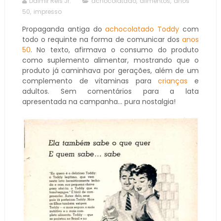
Dalmir Reis Jr.
achocolatado
,
alimentos
,
anos
50
,
impresso
Propaganda antiga do
achocolatado
Toddy
com
todo o requinte na forma de comunicar dos
anos
50
. No texto, afirmava o consumo do produto
como suplemento alimentar, mostrando que o
produto já caminhava por gerações, além de um
complemento de vitaminas para
crianças
e
adultos. Sem comentários para a lata
apresentada na campanha... pura nostalgia!