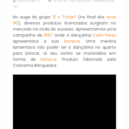
Dalmir Reis Jr.
anos 90
,
brinquedos
,
celebridade
,
VT
No auge do grupo “
É o Tchan
” (no final dos
anos
90
), diversos produtos licenciados surgiram no
mercado na onda do sucesso. Apresentamos uma
campanha de
1997
onde a dançarina
Carla Perez
apresentava a sua
boneca
. Uma menina
lamentava não poder ter a dançarina no quarto
para brincar, aí seu sonho se materializa em
forma de
boneca
. Produto fabricado pela
Colorama Brinquedos.