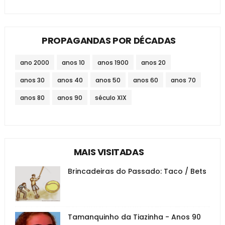
PROPAGANDAS POR DÉCADAS
ano 2000
anos 10
anos 1900
anos 20
anos 30
anos 40
anos 50
anos 60
anos 70
anos 80
anos 90
século XIX
MAIS VISITADAS
Brincadeiras do Passado: Taco / Bets
Tamanquinho da Tiazinha - Anos 90