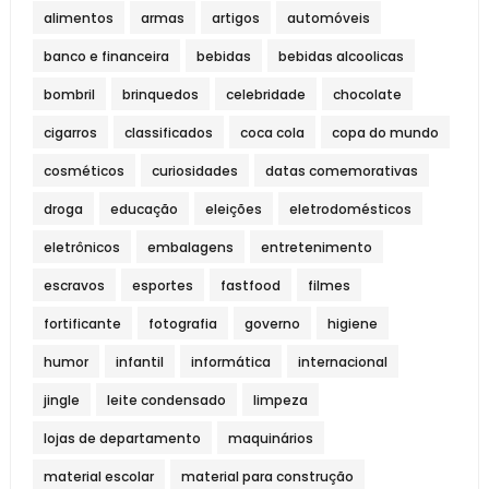
alimentos
armas
artigos
automóveis
banco e financeira
bebidas
bebidas alcoolicas
bombril
brinquedos
celebridade
chocolate
cigarros
classificados
coca cola
copa do mundo
cosméticos
curiosidades
datas comemorativas
droga
educação
eleições
eletrodomésticos
eletrônicos
embalagens
entretenimento
escravos
esportes
fastfood
filmes
fortificante
fotografia
governo
higiene
humor
infantil
informática
internacional
jingle
leite condensado
limpeza
lojas de departamento
maquinários
material escolar
material para construção