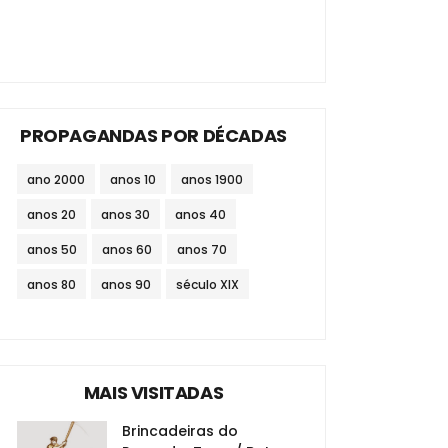
PROPAGANDAS POR DÉCADAS
ano 2000
anos 10
anos 1900
anos 20
anos 30
anos 40
anos 50
anos 60
anos 70
anos 80
anos 90
século XIX
MAIS VISITADAS
Brincadeiras do