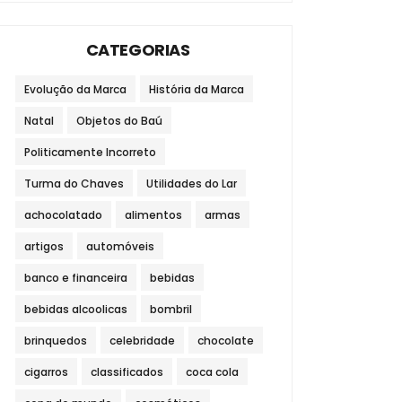
CATEGORIAS
Evolução da Marca
História da Marca
Natal
Objetos do Baú
Politicamente Incorreto
Turma do Chaves
Utilidades do Lar
achocolatado
alimentos
armas
artigos
automóveis
banco e financeira
bebidas
bebidas alcoolicas
bombril
brinquedos
celebridade
chocolate
cigarros
classificados
coca cola