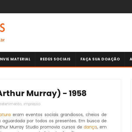
NVIE MATERIAL
REDES SOCIAIS
FAÇA SUA DOAÇÃO
rthur Murray) - 1958
tretenimento
,
impresso
atura
eram eventos sociais grandiosos, cheios de
 aguardada por todos os presentes. Em busca de
Arthur Murray Studio promovia cursos de
dança
, em