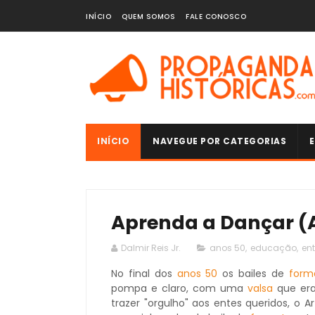
INÍCIO
QUEM SOMOS
FALE CONOSCO
INÍCIO
NAVEGUE POR CATEGORIAS
E
Aprenda a Dançar (A
Dalmir Reis Jr.
anos 50
,
educação
,
en
No final dos
anos 50
os bailes de
form
pompa e claro, com uma
valsa
que era
trazer "orgulho" aos entes queridos, o 