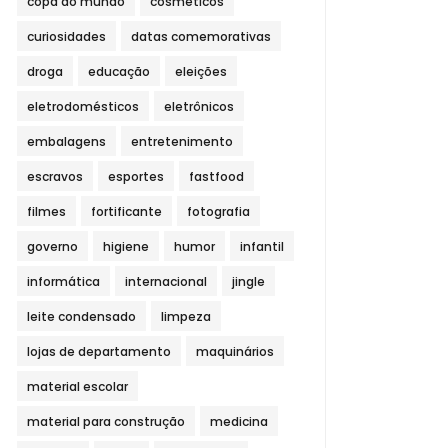
copa do mundo
cosméticos
curiosidades
datas comemorativas
droga
educação
eleições
eletrodomésticos
eletrônicos
embalagens
entretenimento
escravos
esportes
fastfood
filmes
fortificante
fotografia
governo
higiene
humor
infantil
informática
internacional
jingle
leite condensado
limpeza
lojas de departamento
maquinários
material escolar
material para construção
medicina