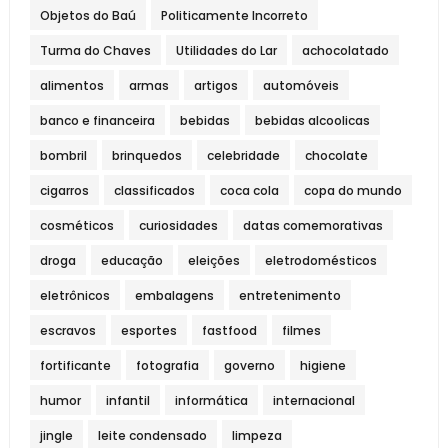
Objetos do Baú
Politicamente Incorreto
Turma do Chaves
Utilidades do Lar
achocolatado
alimentos
armas
artigos
automóveis
banco e financeira
bebidas
bebidas alcoolicas
bombril
brinquedos
celebridade
chocolate
cigarros
classificados
coca cola
copa do mundo
cosméticos
curiosidades
datas comemorativas
droga
educação
eleições
eletrodomésticos
eletrônicos
embalagens
entretenimento
escravos
esportes
fastfood
filmes
fortificante
fotografia
governo
higiene
humor
infantil
informática
internacional
jingle
leite condensado
limpeza