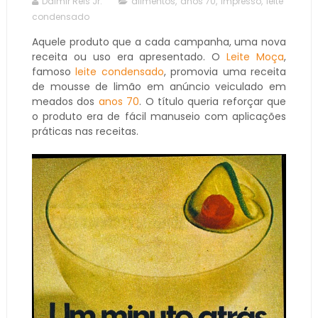
Dalmir Reis Jr.
alimentos
,
anos 70
,
impresso
,
leite
condensado
Aquele produto que a cada campanha, uma nova
receita ou uso era apresentado. O
Leite Moça
,
famoso
leite condensado
, promovia uma receita
de mousse de limão em anúncio veiculado em
meados dos
anos 70
. O título queria reforçar que
o produto era de fácil manuseio com aplicações
práticas nas receitas.