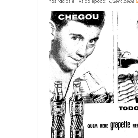
nas rádios e TVs da época:
"Quem bebe
G