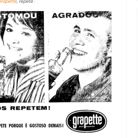
rapette
, repete"
.