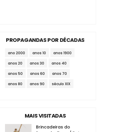
PROPAGANDAS POR DÉCADAS
ano 2000
anos 10
anos 1900
anos 20
anos 30
anos 40
anos 50
anos 60
anos 70
anos 80
anos 90
século XIX
MAIS VISITADAS
Brincadeiras do