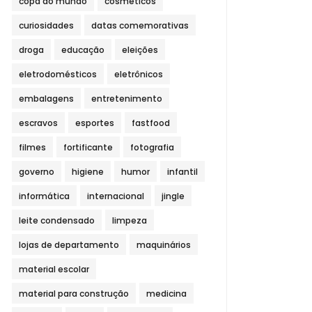
copa do mundo
cosméticos
curiosidades
datas comemorativas
droga
educação
eleições
eletrodomésticos
eletrônicos
embalagens
entretenimento
escravos
esportes
fastfood
filmes
fortificante
fotografia
governo
higiene
humor
infantil
informática
internacional
jingle
leite condensado
limpeza
lojas de departamento
maquinários
material escolar
material para construção
medicina