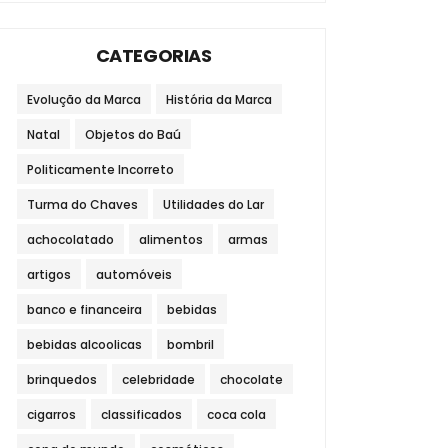
CATEGORIAS
Evolução da Marca
História da Marca
Natal
Objetos do Baú
Politicamente Incorreto
Turma do Chaves
Utilidades do Lar
achocolatado
alimentos
armas
artigos
automóveis
banco e financeira
bebidas
bebidas alcoolicas
bombril
brinquedos
celebridade
chocolate
cigarros
classificados
coca cola