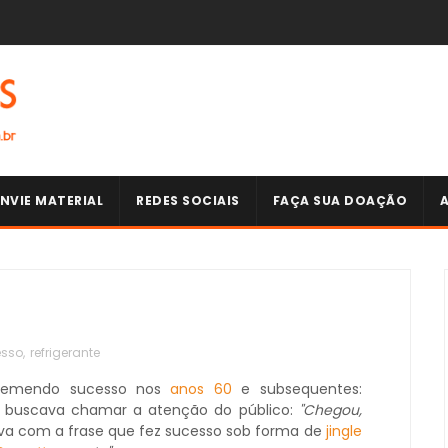
NVIE MATERIAL
REDES SOCIAIS
FAÇA SUA DOAÇÃO
esso
,
refrigerante
remendo sucesso nos
anos 60
e subsequentes:
s buscava chamar a atenção do público:
"Chegou,
a com a frase que fez sucesso sob forma de
jingle