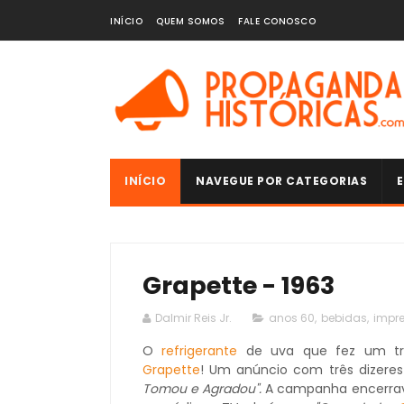
INÍCIO
QUEM SOMOS
FALE CONOSCO
INÍCIO
NAVEGUE POR CATEGORIAS
E
Grapette - 1963
Dalmir Reis Jr.
anos 60
,
bebidas
,
impr
O
refrigerante
de uva que fez um t
Grapette
! Um anúncio com três dizere
Tomou e Agradou".
A campanha encerrav