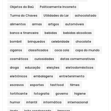
Objetos do Baú
Politicamente Incorreto
Turma do Chaves
Utilidades do Lar
achocolatado
alimentos
armas
artigos
automóveis
banco e financeira
bebidas
bebidas alcoolicas
bombril
brinquedos
celebridade
chocolate
cigarros
classificados
coca cola
copa do mundo
cosméticos
curiosidades
datas comemorativas
droga
educação
eleições
eletrodomésticos
eletrônicos
embalagens
entretenimento
escravos
esportes
fastfood
filmes
fortificante
fotografia
governo
higiene
humor
infantil
informática
internacional
jingle
leite condensado
limpeza