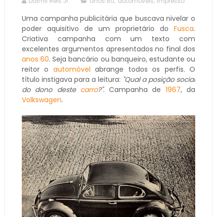
Dalmir Reis Jr.
anos 60
,
automóveis
,
impresso
Uma campanha publicitária que buscava nivelar o
poder aquisitivo de um proprietário do
Fusca
.
Criativa campanha com um texto com
excelentes argumentos apresentados no final dos
anos 60
. Seja bancário ou banqueiro, estudante ou
reitor o
automóvel
abrange todos os perfis. O
título instigava para a leitura:
"Qual a posição social
do dono deste
carro
?"
. Campanha de
1967
, da
Volkswagen
.