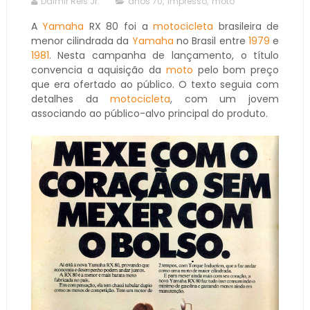
Dalmir Reis Jr.
anos 70
,
impresso
,
moto
A
Yamaha
RX 80 foi a
motocicleta
brasileira de
menor cilindrada da
Yamaha
no Brasil entre
1979
e
1981
. Nesta campanha de lançamento, o título
convencia a aquisição da
moto
pelo bom preço
que era ofertado ao público. O texto seguia com
detalhes da
motocicleta
, com um jovem
associando ao público-alvo principal do produto.