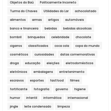
Objetos do Baú
Politicamente Incorreto
Turma do Chaves
Utilidades do Lar
achocolatado
alimentos
armas
artigos
automóveis
banco e financeira
bebidas
bebidas alcoolicas
bombril
brinquedos
celebridade
chocolate
cigarros
classificados
coca cola
copa do mundo
cosméticos
curiosidades
datas comemorativas
droga
educação
eleições
eletrodomésticos
eletrônicos
embalagens
entretenimento
escravos
esportes
fastfood
filmes
fortificante
fotografia
governo
higiene
humor
infantil
informática
internacional
jingle
leite condensado
limpeza