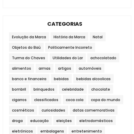
CATEGORIAS
Evolução da Marca
História da Marca
Natal
Objetos do Baú
Politicamente Incorreto
Turma do Chaves
Utilidades do Lar
achocolatado
alimentos
armas
artigos
automóveis
banco e financeira
bebidas
bebidas alcoolicas
bombril
brinquedos
celebridade
chocolate
cigarros
classificados
coca cola
copa do mundo
cosméticos
curiosidades
datas comemorativas
droga
educação
eleições
eletrodomésticos
eletrônicos
embalagens
entretenimento