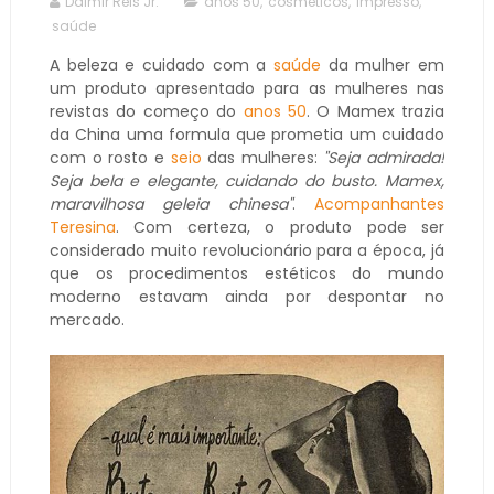
Dalmir Reis Jr.
anos 50
,
cosméticos
,
impresso
,
saúde
A beleza e cuidado com a
saúde
da mulher em
um produto apresentado para as mulheres nas
revistas do começo do
anos 50
. O Mamex trazia
da China uma formula que prometia um cuidado
com o rosto e
seio
das mulheres:
"Seja admirada!
Seja bela e elegante, cuidando do busto. Mamex,
maravilhosa geleia chinesa"
.
Acompanhantes
Teresina
. Com certeza, o produto pode ser
considerado muito revolucionário para a época, já
que os procedimentos estéticos do mundo
moderno estavam ainda por despontar no
mercado.