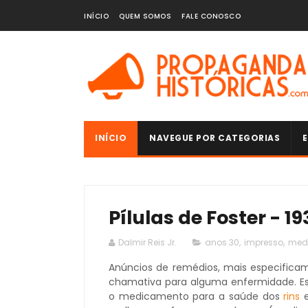
INÍCIO
QUEM SOMOS
FALE CONOSCO
INÍCIO
NAVEGUE POR CATEGORIAS
E
Pílulas de Foster - 19
Dalmir Reis Jr.
anos 30
,
impresso
,
med
Anúncios de remédios, mais especifica
chamativa para alguma enfermidade. E
o medicamento para a saúde dos
rins