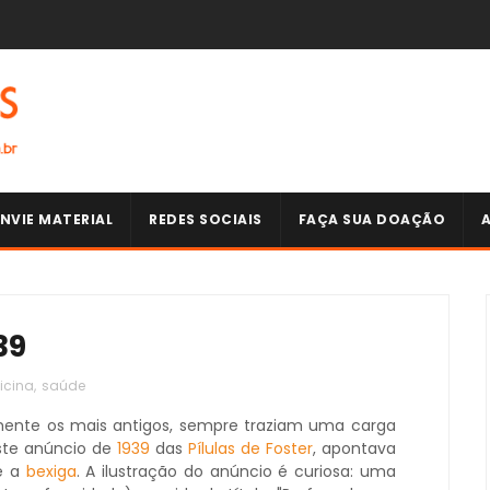
NVIE MATERIAL
REDES SOCIAIS
FAÇA SUA DOAÇÃO
39
icina
,
saúde
mente os mais antigos, sempre traziam uma carga
ste anúncio de
1939
das
Pílulas de Foster
, apontava
e a
bexiga
. A ilustração do anúncio é curiosa: uma