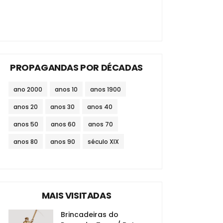
PROPAGANDAS POR DÉCADAS
ano 2000
anos 10
anos 1900
anos 20
anos 30
anos 40
anos 50
anos 60
anos 70
anos 80
anos 90
século XIX
MAIS VISITADAS
Brincadeiras do