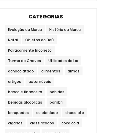
CATEGORIAS
Evolução da Marca
História da Marca
Natal
Objetos do Baú
Politicamente Incorreto
Turma do Chaves
Utilidades do Lar
achocolatado
alimentos
armas
artigos
automóveis
banco e financeira
bebidas
bebidas alcoolicas
bombril
brinquedos
celebridade
chocolate
cigarros
classificados
coca cola