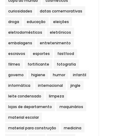
copa do mundo
cosméticos
curiosidades
datas comemorativas
droga
educação
eleições
eletrodomésticos
eletrônicos
embalagens
entretenimento
escravos
esportes
fastfood
filmes
fortificante
fotografia
governo
higiene
humor
infantil
informática
internacional
jingle
leite condensado
limpeza
lojas de departamento
maquinários
material escolar
material para construção
medicina