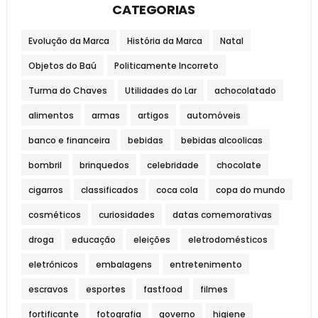
CATEGORIAS
Evolução da Marca
História da Marca
Natal
Objetos do Baú
Politicamente Incorreto
Turma do Chaves
Utilidades do Lar
achocolatado
alimentos
armas
artigos
automóveis
banco e financeira
bebidas
bebidas alcoolicas
bombril
brinquedos
celebridade
chocolate
cigarros
classificados
coca cola
copa do mundo
cosméticos
curiosidades
datas comemorativas
droga
educação
eleições
eletrodomésticos
eletrônicos
embalagens
entretenimento
escravos
esportes
fastfood
filmes
fortificante
fotografia
governo
higiene