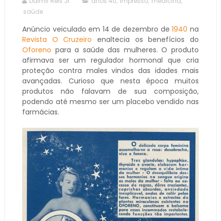
Dalmir Reis Jr.
anos 40
,
impresso
,
medicina
,
saúde
Anúncio veiculado em 14 de dezembro de
1940
na
Revista O Cruzeiro
enaltecia os benefícios do
Oforeno
para a saúde das mulheres. O produto
afirmava ser um regulador hormonal que cria
proteção contra males vindos das idades mais
avançadas. Curioso que nesta época muitos
produtos não falavam de sua composição,
podendo até mesmo ser um placebo vendido nas
farmácias.