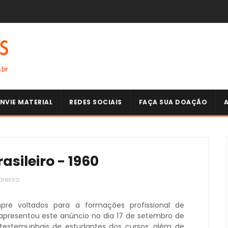
NVIE MATERIAL
REDES SOCIAIS
FAÇA SUA DOAÇÃO
asileiro - 1960
presso
re voltados para a formações profissional de
presentou este anúncio no dia 17 de setembro de
testemunhais de estudantes dos cursos, além de