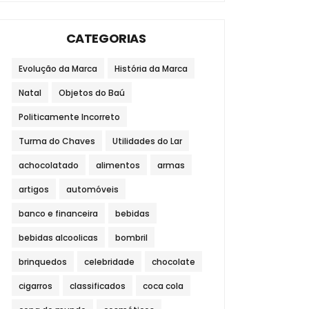
CATEGORIAS
Evolução da Marca
História da Marca
Natal
Objetos do Baú
Politicamente Incorreto
Turma do Chaves
Utilidades do Lar
achocolatado
alimentos
armas
artigos
automóveis
banco e financeira
bebidas
bebidas alcoolicas
bombril
brinquedos
celebridade
chocolate
cigarros
classificados
coca cola