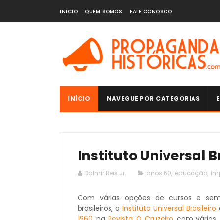
INÍCIO
QUEM SOMOS
FALE CONOSCO
INÍCIO
NAVEGUE POR CATEGORIAS
E
Instituto Universal Br
Dalmir Reis Jr.
anos 60
,
educação
,
im
Com várias opções de cursos e semp
brasileiros, o
Instituto Universal Brasileiro
a
1960
na
Revista O Cruzeiro
com vários 