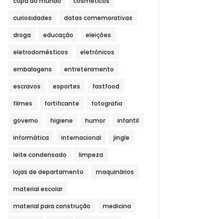
copa do mundo
cosméticos
curiosidades
datas comemorativas
droga
educação
eleições
eletrodomésticos
eletrônicos
embalagens
entretenimento
escravos
esportes
fastfood
filmes
fortificante
fotografia
governo
higiene
humor
infantil
informática
internacional
jingle
leite condensado
limpeza
lojas de departamento
maquinários
material escolar
material para construção
medicina