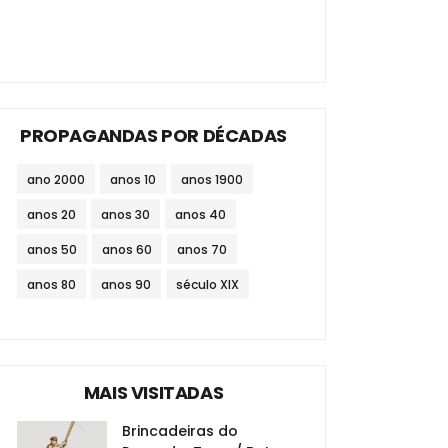
PROPAGANDAS POR DÉCADAS
ano 2000
anos 10
anos 1900
anos 20
anos 30
anos 40
anos 50
anos 60
anos 70
anos 80
anos 90
século XIX
MAIS VISITADAS
Brincadeiras do