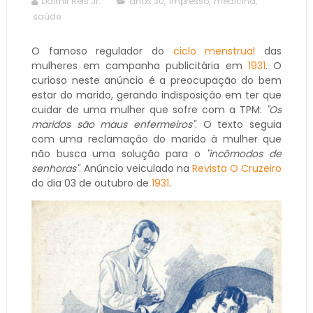
Dalmir Reis Jr.
anos 30
,
impresso
,
medicina
,
saúde
O famoso regulador do
ciclo menstrual
das
mulheres em campanha publicitária em
1931
. O
curioso neste anúncio é a preocupação do bem
estar do marido, gerando indisposição em ter que
cuidar de uma mulher que sofre com a TPM:
"Os
maridos são maus enfermeiros"
. O texto seguia
com uma reclamação do marido à mulher que
não busca uma solução para o
"incômodos de
senhoras"
. Anúncio veiculado na
Revista O Cruzeiro
do dia 03 de outubro de
1931
.