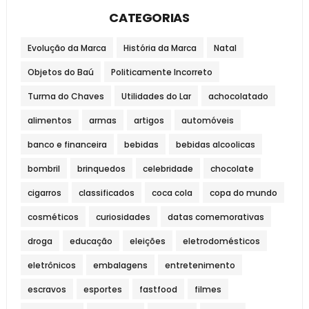
CATEGORIAS
Evolução da Marca
História da Marca
Natal
Objetos do Baú
Politicamente Incorreto
Turma do Chaves
Utilidades do Lar
achocolatado
alimentos
armas
artigos
automóveis
banco e financeira
bebidas
bebidas alcoolicas
bombril
brinquedos
celebridade
chocolate
cigarros
classificados
coca cola
copa do mundo
cosméticos
curiosidades
datas comemorativas
droga
educação
eleições
eletrodomésticos
eletrônicos
embalagens
entretenimento
escravos
esportes
fastfood
filmes