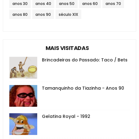
anos 30
anos 40
anos 50
anos 60
anos 70
anos 80
anos 90
século XIX
MAIS VISITADAS
Brincadeiras do Passado: Taco / Bets
Tamanquinho da Tiazinha - Anos 90
Gelatina Royal - 1992