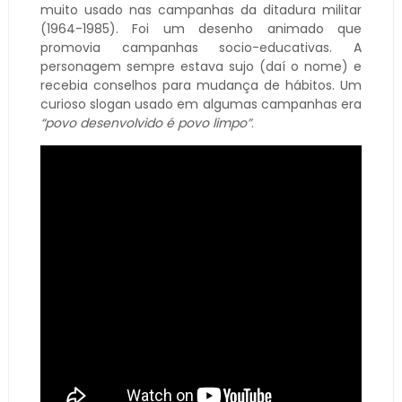
muito usado nas campanhas da ditadura militar
(1964-1985). Foi um desenho animado que
promovia campanhas socio-educativas. A
personagem sempre estava sujo (daí o nome) e
recebia conselhos para mudança de hábitos. Um
curioso slogan usado em algumas campanhas era
“povo desenvolvido é povo limpo”
.