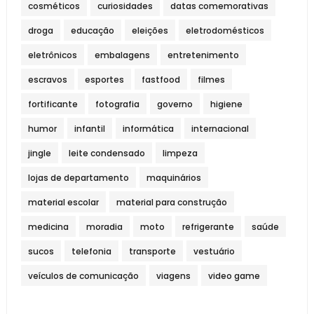
cosméticos
curiosidades
datas comemorativas
droga
educação
eleições
eletrodomésticos
eletrônicos
embalagens
entretenimento
escravos
esportes
fastfood
filmes
fortificante
fotografia
governo
higiene
humor
infantil
informática
internacional
jingle
leite condensado
limpeza
lojas de departamento
maquinários
material escolar
material para construção
medicina
moradia
moto
refrigerante
saúde
sucos
telefonia
transporte
vestuário
veículos de comunicação
viagens
video game