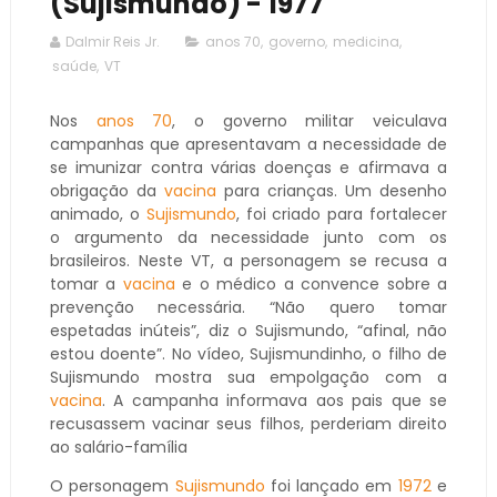
(Sujismundo) - 1977
Dalmir Reis Jr.
anos 70
,
governo
,
medicina
,
saúde
,
VT
Nos
anos 70
, o governo militar veiculava
campanhas que apresentavam a necessidade de
se imunizar contra várias doenças e afirmava a
obrigação da
vacina
para crianças. Um desenho
animado, o
Sujismundo
, foi criado para fortalecer
o argumento da necessidade junto com os
brasileiros. Neste VT, a personagem se recusa a
tomar a
vacina
e o médico a convence sobre a
prevenção necessária. “Não quero tomar
espetadas inúteis”, diz o Sujismundo, “afinal, não
estou doente”. No vídeo, Sujismundinho, o filho de
Sujismundo mostra sua empolgação com a
vacina
. A campanha informava aos pais que se
recusassem vacinar seus filhos, perderiam direito
ao salário-família
O personagem
Sujismundo
foi lançado em
1972
e