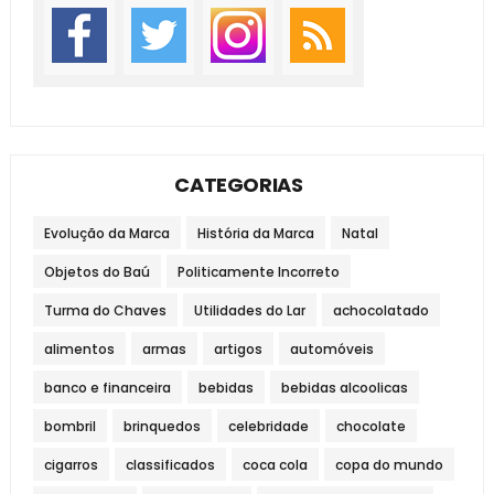
CATEGORIAS
Evolução da Marca
História da Marca
Natal
Objetos do Baú
Politicamente Incorreto
Turma do Chaves
Utilidades do Lar
achocolatado
alimentos
armas
artigos
automóveis
banco e financeira
bebidas
bebidas alcoolicas
bombril
brinquedos
celebridade
chocolate
cigarros
classificados
coca cola
copa do mundo