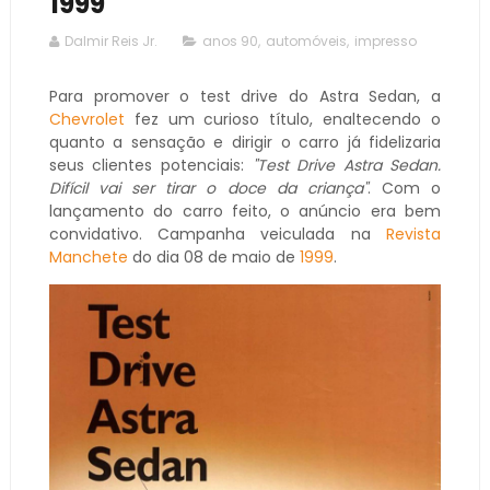
1999
Dalmir Reis Jr.
anos 90
,
automóveis
,
impresso
Para promover o test drive do Astra Sedan, a
Chevrolet
fez um curioso título, enaltecendo o
quanto a sensação e dirigir o carro já fidelizaria
seus clientes potenciais:
"Test Drive Astra Sedan.
Difícil vai ser tirar o doce da criança"
. Com o
lançamento do carro feito, o anúncio era bem
convidativo. Campanha veiculada na
Revista
Manchete
do dia 08 de maio de
1999
.