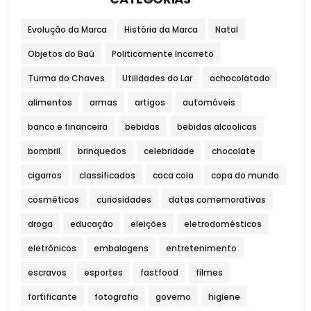
Evolução da Marca
História da Marca
Natal
Objetos do Baú
Politicamente Incorreto
Turma do Chaves
Utilidades do Lar
achocolatado
alimentos
armas
artigos
automóveis
banco e financeira
bebidas
bebidas alcoolicas
bombril
brinquedos
celebridade
chocolate
cigarros
classificados
coca cola
copa do mundo
cosméticos
curiosidades
datas comemorativas
droga
educação
eleições
eletrodomésticos
eletrônicos
embalagens
entretenimento
escravos
esportes
fastfood
filmes
fortificante
fotografia
governo
higiene