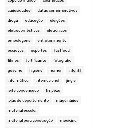
copa do mundo
cosméticos
curiosidades
datas comemorativas
droga
educação
eleições
eletrodomésticos
eletrônicos
embalagens
entretenimento
escravos
esportes
fastfood
filmes
fortificante
fotografia
governo
higiene
humor
infantil
informática
internacional
jingle
leite condensado
limpeza
lojas de departamento
maquinários
material escolar
material para construção
medicina