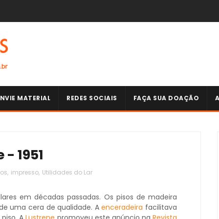
NVIE MATERIAL
REDES SOCIAIS
FAÇA SUA DOAÇÃO
 - 1951
cos
,
impresso
,
Utilidades do Lar
lares em décadas passadas. Os pisos de madeira
de uma cera de qualidade. A
enceradeira
facilitava
 piso. A
Lustrene
promoveu este anúncio na
Revista