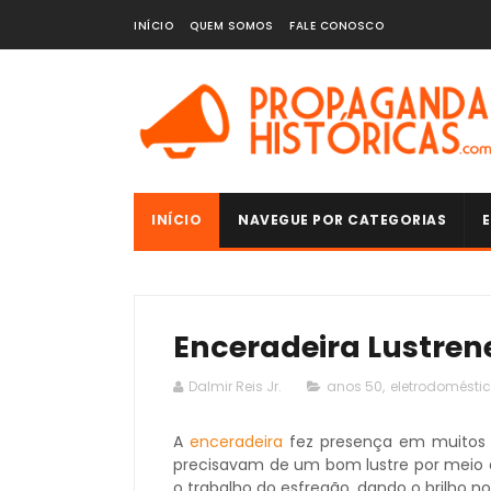
INÍCIO
QUEM SOMOS
FALE CONOSCO
INÍCIO
NAVEGUE POR CATEGORIAS
E
Enceradeira Lustrene
Dalmir Reis Jr.
anos 50
,
eletrodomésti
A
enceradeira
fez presença em muitos 
precisavam de um bom lustre por meio 
o trabalho do esfregão, dando o brilho no