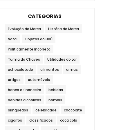
CATEGORIAS
Evolução da Marca
História da Marca
Natal
Objetos do Baú
Politicamente Incorreto
Turma do Chaves
Utilidades do Lar
achocolatado
alimentos
armas
artigos
automóveis
banco e financeira
bebidas
bebidas alcoolicas
bombril
brinquedos
celebridade
chocolate
cigarros
classificados
coca cola