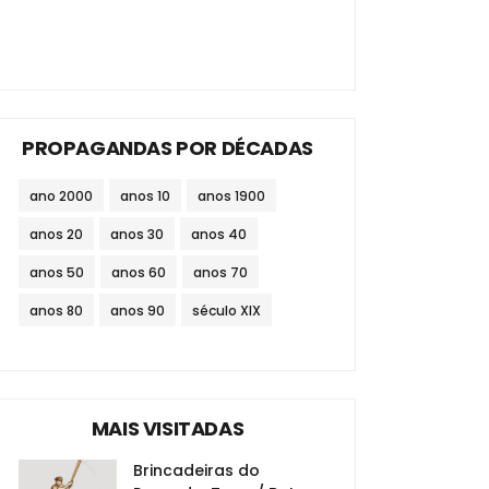
PROPAGANDAS POR DÉCADAS
ano 2000
anos 10
anos 1900
anos 20
anos 30
anos 40
anos 50
anos 60
anos 70
anos 80
anos 90
século XIX
MAIS VISITADAS
Brincadeiras do