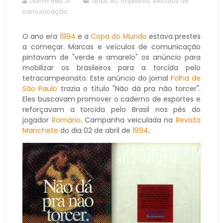
Dalmir Reis Jr.
anos 90
,
impresso
,
veículos de
comunicação
O ano era
1994
e a
Copa do Mundo
estava prestes
a começar. Marcas e veículos de comunicação
pintavam de "verde e amarelo" os anúncio para
mobilizar os brasileiros para a torcida pelo
tetracampeonato. Este anúncio do jornal
Folha de
São Paulo
trazia o título "Não dá pra não torcer".
Eles buscavam promover o caderno de esportes e
reforçavam a torcida pelo Brasil nos pés do
jogador
Romário
. Campanha veiculada na
Revista
Manchete
do dia 02 de abril de
1994
.