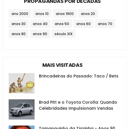
PROPAGANDAS POR DÉCADAS
ano 2000
anos 10
anos 1900
anos 20
anos 30
anos 40
anos 50
anos 60
anos 70
anos 80
anos 90
século XIX
MAIS VISITADAS
Brincadeiras do Passado: Taco / Bets
Brad Pitt e o Toyota Corolla: Quando
Celebridades Impulsionam Vendas
Tamanquinho da Tiazinha - Anos 90