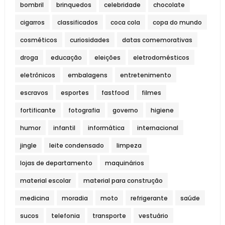
bombril
brinquedos
celebridade
chocolate
cigarros
classificados
coca cola
copa do mundo
cosméticos
curiosidades
datas comemorativas
droga
educação
eleições
eletrodomésticos
eletrônicos
embalagens
entretenimento
escravos
esportes
fastfood
filmes
fortificante
fotografia
governo
higiene
humor
infantil
informática
internacional
jingle
leite condensado
limpeza
lojas de departamento
maquinários
material escolar
material para construção
medicina
moradia
moto
refrigerante
saúde
sucos
telefonia
transporte
vestuário