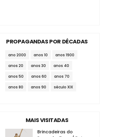
PROPAGANDAS POR DÉCADAS
ano 2000
anos 10
anos 1900
anos 20
anos 30
anos 40
anos 50
anos 60
anos 70
anos 80
anos 90
século XIX
MAIS VISITADAS
Brincadeiras do