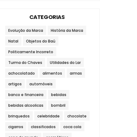
CATEGORIAS
Evolução da Marca
História da Marca
Natal
Objetos do Baú
Politicamente Incorreto
Turma do Chaves
Utilidades do Lar
achocolatado
alimentos
armas
artigos
automóveis
banco e financeira
bebidas
bebidas alcoolicas
bombril
brinquedos
celebridade
chocolate
cigarros
classificados
coca cola