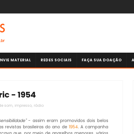
NVIE MATERIAL
REDES SOCIAIS
FAÇA SUA DOAÇÃO
ic - 1954
de som
,
impresso
,
rádio
nsibilidade"
- assim eram promovidos dois belos
s revistas brasileiras do ano de
1954
. A campanha
rçava que, por meio de aparelhos menores, vários