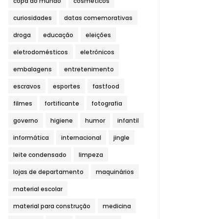
copa do mundo
cosméticos
curiosidades
datas comemorativas
droga
educação
eleições
eletrodomésticos
eletrônicos
embalagens
entretenimento
escravos
esportes
fastfood
filmes
fortificante
fotografia
governo
higiene
humor
infantil
informática
internacional
jingle
leite condensado
limpeza
lojas de departamento
maquinários
material escolar
material para construção
medicina