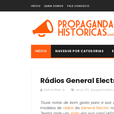
INÍCIO
QUEM SOMOS
FALE CONOSCO
INÍCIO
NAVEGUE POR CATEGORIAS
E
Rádios General Electr
Dalmir Reis Jr.
anos 50
,
equipamento 
"Duas notas de bom gosto para a sua se
modelos de
rádios
da
General Electric
na
"tenha mais um
rádio
em sua casa"
refo