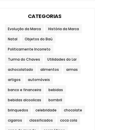
CATEGORIAS
Evolução da Marca
História da Marca
Natal
Objetos do Baú
Politicamente Incorreto
Turma do Chaves
Utilidades do Lar
achocolatado
alimentos
armas
artigos
automóveis
banco e financeira
bebidas
bebidas alcoolicas
bombril
brinquedos
celebridade
chocolate
cigarros
classificados
coca cola