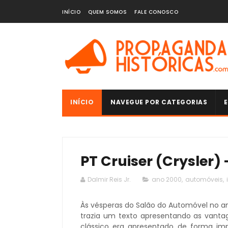
INÍCIO
QUEM SOMOS
FALE CONOSCO
INÍCIO
NAVEGUE POR CATEGORIAS
E
PT Cruiser (Crysler) 
Dalmir Reis Jr.
ano 2000
,
automóveis
,
Às vésperas do Salão do Automóvel no 
trazia um texto apresentando as vant
clássico era apresentado de forma im