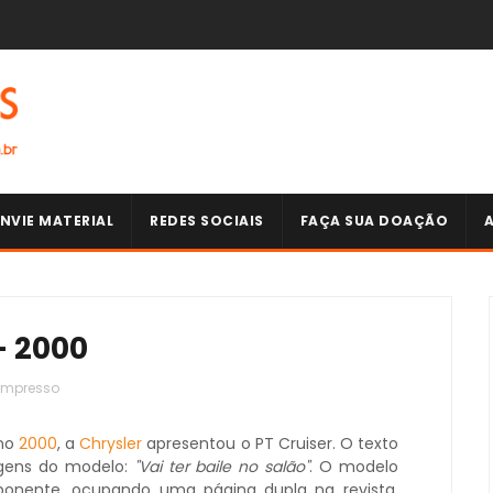
NVIE MATERIAL
REDES SOCIAIS
FAÇA SUA DOAÇÃO
- 2000
impresso
ano
2000
, a
Chrysler
apresentou o PT Cruiser. O texto
agens do modelo:
"Vai ter baile no salão"
. O modelo
ponente, ocupando uma página dupla na revista.