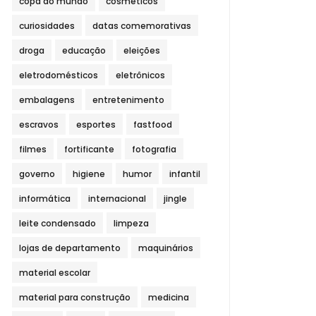
copa do mundo
cosméticos
curiosidades
datas comemorativas
droga
educação
eleições
eletrodomésticos
eletrônicos
embalagens
entretenimento
escravos
esportes
fastfood
filmes
fortificante
fotografia
governo
higiene
humor
infantil
informática
internacional
jingle
leite condensado
limpeza
lojas de departamento
maquinários
material escolar
material para construção
medicina