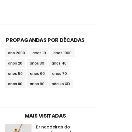
PROPAGANDAS POR DÉCADAS
ano 2000
anos 10
anos 1900
anos 20
anos 30
anos 40
anos 50
anos 60
anos 70
anos 80
anos 90
século XIX
MAIS VISITADAS
Brincadeiras do