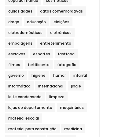
copa do mundo
cosméticos
curiosidades
datas comemorativas
droga
educação
eleições
eletrodomésticos
eletrônicos
embalagens
entretenimento
escravos
esportes
fastfood
filmes
fortificante
fotografia
governo
higiene
humor
infantil
informática
internacional
jingle
leite condensado
limpeza
lojas de departamento
maquinários
material escolar
material para construção
medicina