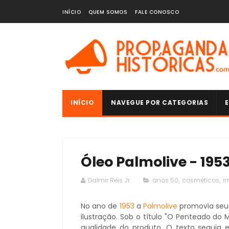
INÍCIO
QUEM SOMOS
FALE CONOSCO
INÍCIO
NAVEGUE POR CATEGORIAS
E
Óleo Palmolive - 195
Dalmir Reis Jr.
anos 50
,
cosméticos
,
i
No ano de
1953
a
Palmolive
promovia seu
ilustração. Sob o título "O Penteado d
qualidade do produto. O texto seguia 