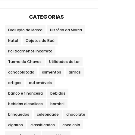
CATEGORIAS
Evolução da Marca
História da Marca
Natal
Objetos do Baú
Politicamente Incorreto
Turma do Chaves
Utilidades do Lar
achocolatado
alimentos
armas
artigos
automóveis
banco e financeira
bebidas
bebidas alcoolicas
bombril
brinquedos
celebridade
chocolate
cigarros
classificados
coca cola