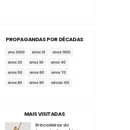
PROPAGANDAS POR DÉCADAS
ano 2000
anos 10
anos 1900
anos 20
anos 30
anos 40
anos 50
anos 60
anos 70
anos 80
anos 90
século XIX
MAIS VISITADAS
Brincadeiras do