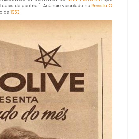
 fáceis de pentear". Anúncio veiculado na
Revista O
ro de
1953
.