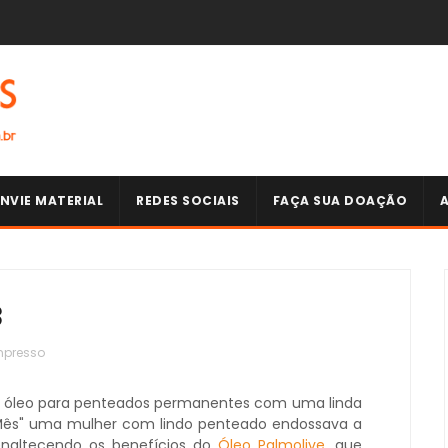
NVIE MATERIAL
REDES SOCIAIS
FAÇA SUA DOAÇÃO
3
mpresso
 óleo para penteados permanentes com uma linda
o Mês" uma mulher com lindo penteado endossava a
enaltecendo os benefícios do
Óleo Palmolive
, que