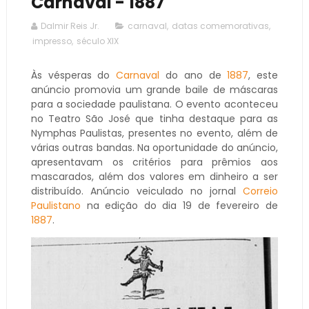
Carnaval - 1887
Dalmir Reis Jr.
carnaval
,
datas comemorativas
,
impresso
,
século XIX
Às vésperas do
Carnaval
do ano de
1887
, este
anúncio promovia um grande baile de máscaras
para a sociedade paulistana. O evento aconteceu
no Teatro São José que tinha destaque para as
Nymphas Paulistas, presentes no evento, além de
várias outras bandas. Na oportunidade do anúncio,
apresentavam os critérios para prêmios aos
mascarados, além dos valores em dinheiro a ser
distribuído. Anúncio veiculado no jornal
Correio
Paulistano
na edição do dia 19 de fevereiro de
1887
.