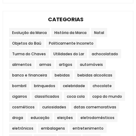
CATEGORIAS
Evolução da Marca
História da Marca
Natal
Objetos do Baú
Politicamente Incorreto
Turma do Chaves
Utilidades do Lar
achocolatado
alimentos
armas
artigos
automóveis
banco e financeira
bebidas
bebidas alcoolicas
bombril
brinquedos
celebridade
chocolate
cigarros
classificados
coca cola
copa do mundo
cosméticos
curiosidades
datas comemorativas
droga
educação
eleições
eletrodomésticos
eletrônicos
embalagens
entretenimento