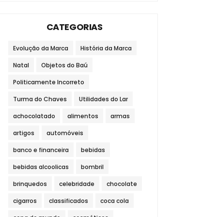
CATEGORIAS
Evolução da Marca
História da Marca
Natal
Objetos do Baú
Politicamente Incorreto
Turma do Chaves
Utilidades do Lar
achocolatado
alimentos
armas
artigos
automóveis
banco e financeira
bebidas
bebidas alcoolicas
bombril
brinquedos
celebridade
chocolate
cigarros
classificados
coca cola