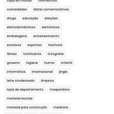
copa do mundo
cosméticos
curiosidades
datas comemorativas
droga
educação
eleições
eletrodomésticos
eletrônicos
embalagens
entretenimento
escravos
esportes
fastfood
filmes
fortificante
fotografia
governo
higiene
humor
infantil
informática
internacional
jingle
leite condensado
limpeza
lojas de departamento
maquinários
material escolar
material para construção
medicina