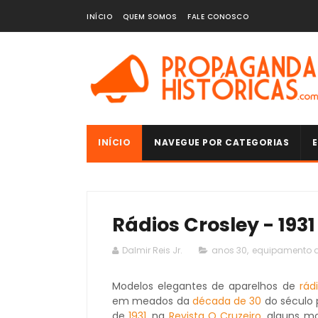
INÍCIO
QUEM SOMOS
FALE CONOSCO
INÍCIO
NAVEGUE POR CATEGORIAS
E
Rádios Crosley - 1931
Dalmir Reis Jr.
anos 30
,
equipamento 
Modelos elegantes de aparelhos de
rád
em meados da
década de 30
do século 
de
1931
, na
Revista O Cruzeiro
, alguns m