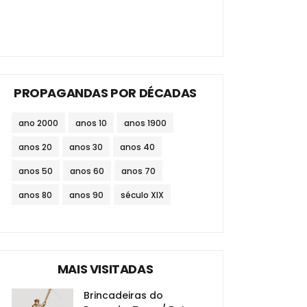
PROPAGANDAS POR DÉCADAS
ano 2000
anos 10
anos 1900
anos 20
anos 30
anos 40
anos 50
anos 60
anos 70
anos 80
anos 90
século XIX
MAIS VISITADAS
Brincadeiras do