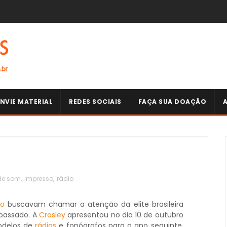
NVIE MATERIAL
REDES SOCIAIS
FAÇA SUA DOAÇÃO
de som
,
impresso
,
rádio
io
buscavam chamar a atenção da elite brasileira
passado. A
Crosley
apresentou no dia 10 de outubro
odelos de
rádios
e fonógrafos para o ano seguinte.