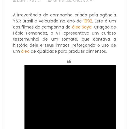
Dalmir Reis Jr.
alimentos
,
anos 90
,
VT
A irreverência da campanha criada pela agência
Y&R Brasil e veiculada no ano de
1992
. Este é um
dos filmes da campanha do
óleo Soya
. Criação de
Fábio Fernandez, o VT apresentava um curioso
testemunhal de um tomate, que contava a
história dele e seus irmãos, reforçando o uso de
um
óleo
de qualidade para produzir alimentos.