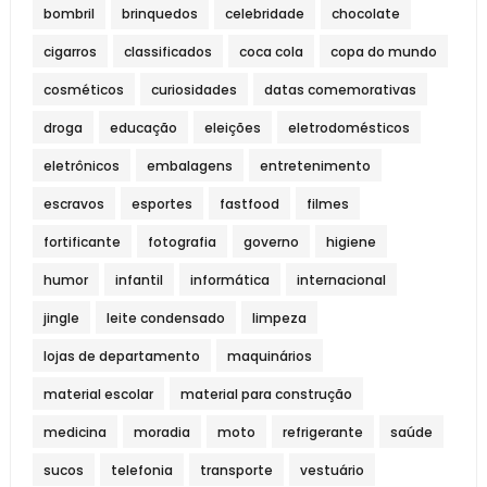
bombril
brinquedos
celebridade
chocolate
cigarros
classificados
coca cola
copa do mundo
cosméticos
curiosidades
datas comemorativas
droga
educação
eleições
eletrodomésticos
eletrônicos
embalagens
entretenimento
escravos
esportes
fastfood
filmes
fortificante
fotografia
governo
higiene
humor
infantil
informática
internacional
jingle
leite condensado
limpeza
lojas de departamento
maquinários
material escolar
material para construção
medicina
moradia
moto
refrigerante
saúde
sucos
telefonia
transporte
vestuário