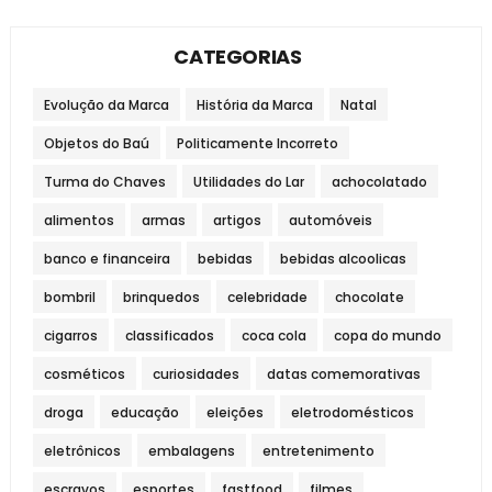
CATEGORIAS
Evolução da Marca
História da Marca
Natal
Objetos do Baú
Politicamente Incorreto
Turma do Chaves
Utilidades do Lar
achocolatado
alimentos
armas
artigos
automóveis
banco e financeira
bebidas
bebidas alcoolicas
bombril
brinquedos
celebridade
chocolate
cigarros
classificados
coca cola
copa do mundo
cosméticos
curiosidades
datas comemorativas
droga
educação
eleições
eletrodomésticos
eletrônicos
embalagens
entretenimento
escravos
esportes
fastfood
filmes