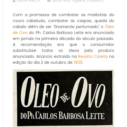
Dalmir Reis Jr.
anos 1900
,
higiene
,
impresso
Com a promessa de combater as moléstias do
couro cabeludo, combater as caspas, queda do
cabelo além de ser
"finamente perfumado"
, o
Óleo
de Ovo
do Ph. Carlos Barbosa Leite era anunciado
em jornais na primeira década do século passado.
A recomendação era que o consumidor
substituísse todos os óleos pelo produto
anunciado. Anúncio extraído na
Revista Careta
na
edição do dia 2 de outubro de
1909
.