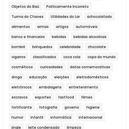
Objetos do Baú
Politicamente Incorreto
Turma do Chaves
Utilidades do Lar
achocolatado
alimentos
armas
artigos
automóveis
banco e financeira
bebidas
bebidas alcoolicas
bombril
brinquedos
celebridade
chocolate
cigarros
classificados
coca cola
copa do mundo
cosméticos
curiosidades
datas comemorativas
droga
educação
eleições
eletrodomésticos
eletrônicos
embalagens
entretenimento
escravos
esportes
fastfood
filmes
fortificante
fotografia
governo
higiene
humor
infantil
informática
internacional
jingle
leite condensado
limpeza