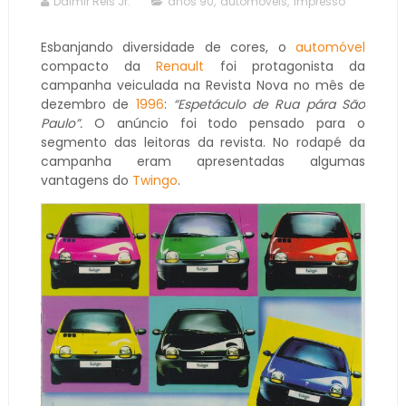
Dalmir Reis Jr.
anos 90
,
automóveis
,
impresso
Esbanjando diversidade de cores, o
automóvel
compacto da
Renault
foi protagonista da
campanha veiculada na Revista Nova no mês de
dezembro de
1996
:
“Espetáculo de Rua pára São
Paulo”.
O anúncio foi todo pensado para o
segmento das leitoras da revista. No rodapé da
campanha eram apresentadas algumas
vantagens do
Twingo
.