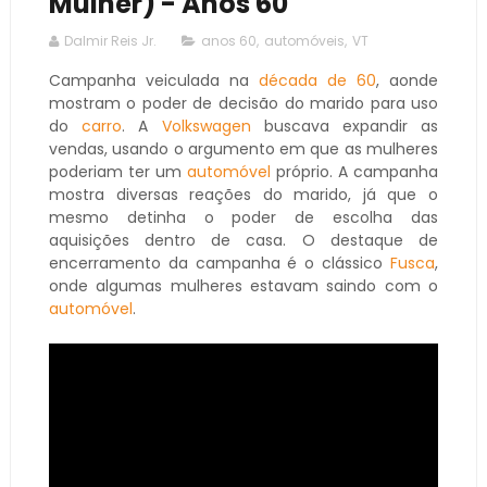
Mulher) - Anos 60
Dalmir Reis Jr.
anos 60
,
automóveis
,
VT
Campanha veiculada na
década de 60
, aonde
mostram o poder de decisão do marido para uso
do
carro
. A
Volkswagen
buscava expandir as
vendas, usando o argumento em que as mulheres
poderiam ter um
automóvel
próprio. A campanha
mostra diversas reações do marido, já que o
mesmo detinha o poder de escolha das
aquisições dentro de casa. O destaque de
encerramento da campanha é o clássico
Fusca
,
onde algumas mulheres estavam saindo com o
automóvel
.