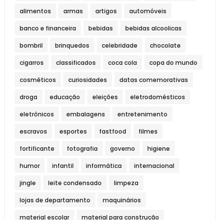
alimentos
armas
artigos
automóveis
banco e financeira
bebidas
bebidas alcoolicas
bombril
brinquedos
celebridade
chocolate
cigarros
classificados
coca cola
copa do mundo
cosméticos
curiosidades
datas comemorativas
droga
educação
eleições
eletrodomésticos
eletrônicos
embalagens
entretenimento
escravos
esportes
fastfood
filmes
fortificante
fotografia
governo
higiene
humor
infantil
informática
internacional
jingle
leite condensado
limpeza
lojas de departamento
maquinários
material escolar
material para construção