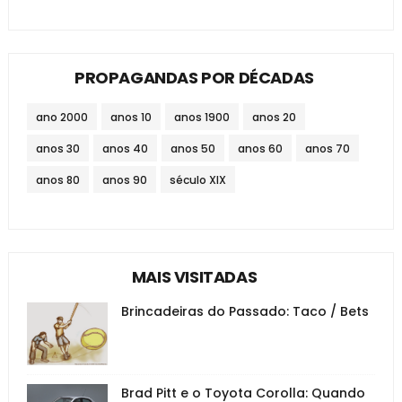
PROPAGANDAS POR DÉCADAS
ano 2000
anos 10
anos 1900
anos 20
anos 30
anos 40
anos 50
anos 60
anos 70
anos 80
anos 90
século XIX
MAIS VISITADAS
Brincadeiras do Passado: Taco / Bets
Brad Pitt e o Toyota Corolla: Quando