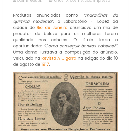
Dalmir Reis Jr.
anos 10
,
cosméticos
,
impresso
Produtos anunciados como
“maravilhas da
química moderna”
, o Laboratório F. Lopez da
cidade do
Rio de Janeiro
anunciava um mix de
produtos de beleza para as mulheres terem
qualidade nos cabelos. O título trazia a
oportunidade:
“Como conseguir bonitos cabelos?”
.
Uma dama ilustrava a composição do anúncio.
Veiculado na
Revista A Cigarra
na edição do dia 10
de agosto de
1917
.