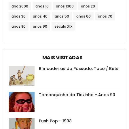
ano 2000
anos 10
anos 1900
anos 20
anos 30
anos 40
anos 50
anos 60
anos 70
anos 80
anos 90
século XIX
MAIS VISITADAS
Brincadeiras do Passado: Taco / Bets
Tamanquinho da Tiazinha - Anos 90
Push Pop - 1998