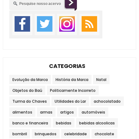
CATEGORIAS
Evolução da Marca
História da Marca
Natal
Objetos do Baú
Politicamente Incorreto
Turma do Chaves
Utilidades do Lar
achocolatado
alimentos
armas
artigos
automóveis
banco e financeira
bebidas
bebidas alcoolicas
bombril
brinquedos
celebridade
chocolate