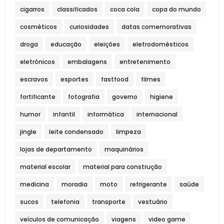
cigarros
classificados
coca cola
copa do mundo
cosméticos
curiosidades
datas comemorativas
droga
educação
eleições
eletrodomésticos
eletrônicos
embalagens
entretenimento
escravos
esportes
fastfood
filmes
fortificante
fotografia
governo
higiene
humor
infantil
informática
internacional
jingle
leite condensado
limpeza
lojas de departamento
maquinários
material escolar
material para construção
medicina
moradia
moto
refrigerante
saúde
sucos
telefonia
transporte
vestuário
veículos de comunicação
viagens
video game