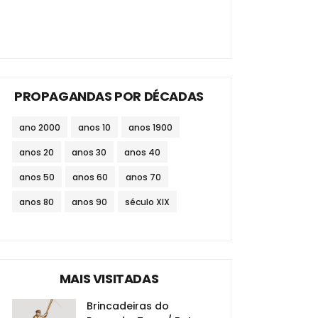
PROPAGANDAS POR DÉCADAS
ano 2000
anos 10
anos 1900
anos 20
anos 30
anos 40
anos 50
anos 60
anos 70
anos 80
anos 90
século XIX
MAIS VISITADAS
Brincadeiras do