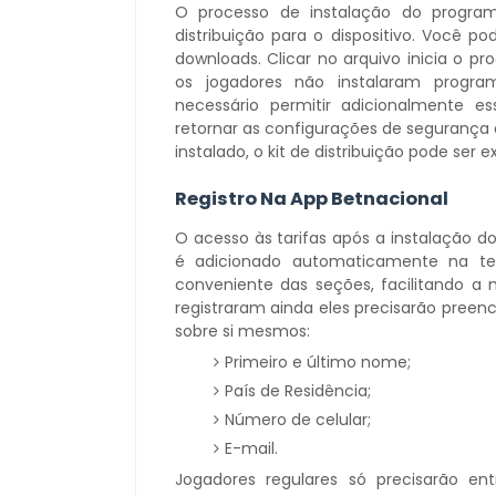
O processo de instalação do progra
distribuição para o dispositivo. Você p
downloads. Clicar no arquivo inicia o pr
os jogadores não instalaram progra
necessário permitir adicionalmente e
retornar as configurações de segurança a
instalado, o kit de distribuição pode se
Registro Na App Betnacional
O acesso às tarifas após a instalação d
é adicionado automaticamente na tela
conveniente das seções, facilitando a
registraram ainda eles precisarão preen
sobre si mesmos:
Primeiro e último nome;
País de Residência;
Número de celular;
E-mail.
Jogadores regulares só precisarão en