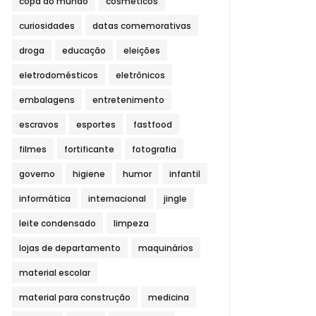
copa do mundo
cosméticos
curiosidades
datas comemorativas
droga
educação
eleições
eletrodomésticos
eletrônicos
embalagens
entretenimento
escravos
esportes
fastfood
filmes
fortificante
fotografia
governo
higiene
humor
infantil
informática
internacional
jingle
leite condensado
limpeza
lojas de departamento
maquinários
material escolar
material para construção
medicina