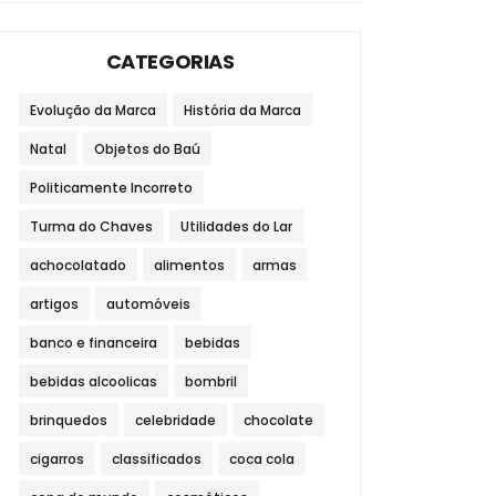
CATEGORIAS
Evolução da Marca
História da Marca
Natal
Objetos do Baú
Politicamente Incorreto
Turma do Chaves
Utilidades do Lar
achocolatado
alimentos
armas
artigos
automóveis
banco e financeira
bebidas
bebidas alcoolicas
bombril
brinquedos
celebridade
chocolate
cigarros
classificados
coca cola