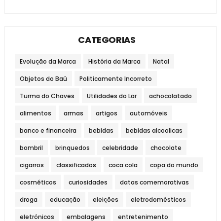
CATEGORIAS
Evolução da Marca
História da Marca
Natal
Objetos do Baú
Politicamente Incorreto
Turma do Chaves
Utilidades do Lar
achocolatado
alimentos
armas
artigos
automóveis
banco e financeira
bebidas
bebidas alcoolicas
bombril
brinquedos
celebridade
chocolate
cigarros
classificados
coca cola
copa do mundo
cosméticos
curiosidades
datas comemorativas
droga
educação
eleições
eletrodomésticos
eletrônicos
embalagens
entretenimento