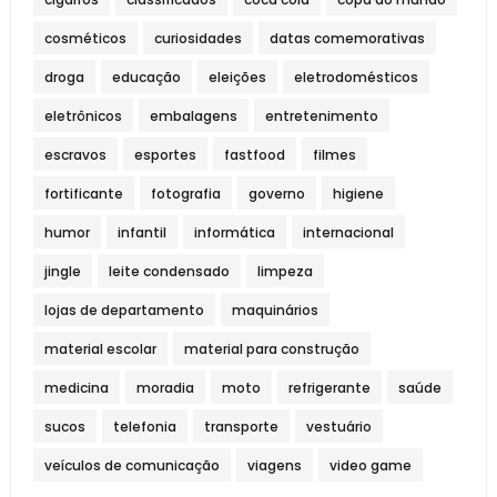
cosméticos
curiosidades
datas comemorativas
droga
educação
eleições
eletrodomésticos
eletrônicos
embalagens
entretenimento
escravos
esportes
fastfood
filmes
fortificante
fotografia
governo
higiene
humor
infantil
informática
internacional
jingle
leite condensado
limpeza
lojas de departamento
maquinários
material escolar
material para construção
medicina
moradia
moto
refrigerante
saúde
sucos
telefonia
transporte
vestuário
veículos de comunicação
viagens
video game