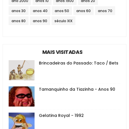
ano 2000
anos 10
anos 1900
anos 20
anos 30
anos 40
anos 50
anos 60
anos 70
anos 80
anos 90
século XIX
MAIS VISITADAS
Brincadeiras do Passado: Taco / Bets
Tamanquinho da Tiazinha - Anos 90
Gelatina Royal - 1992