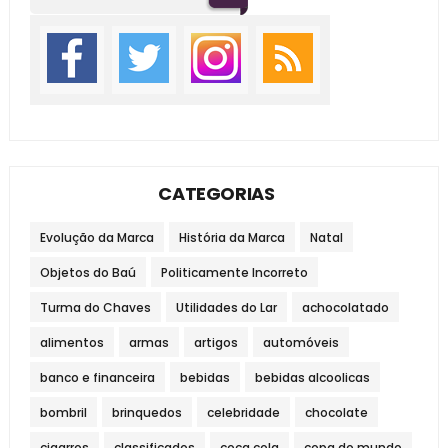
CATEGORIAS
Evolução da Marca
História da Marca
Natal
Objetos do Baú
Politicamente Incorreto
Turma do Chaves
Utilidades do Lar
achocolatado
alimentos
armas
artigos
automóveis
banco e financeira
bebidas
bebidas alcoolicas
bombril
brinquedos
celebridade
chocolate
cigarros
classificados
coca cola
copa do mundo