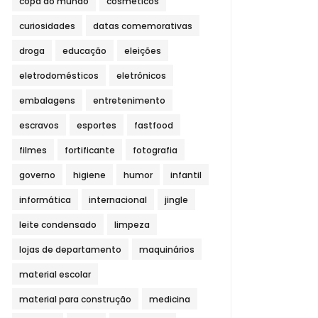
copa do mundo
cosméticos
curiosidades
datas comemorativas
droga
educação
eleições
eletrodomésticos
eletrônicos
embalagens
entretenimento
escravos
esportes
fastfood
filmes
fortificante
fotografia
governo
higiene
humor
infantil
informática
internacional
jingle
leite condensado
limpeza
lojas de departamento
maquinários
material escolar
material para construção
medicina