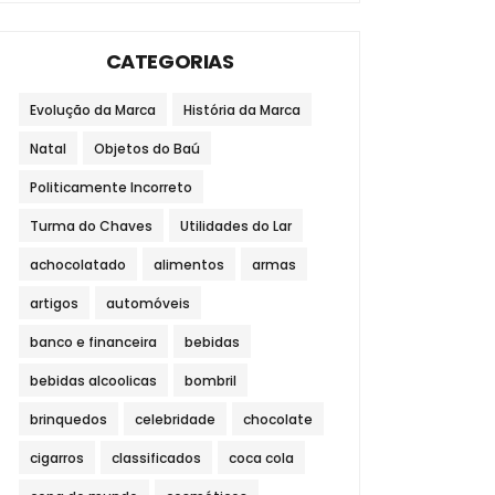
CATEGORIAS
Evolução da Marca
História da Marca
Natal
Objetos do Baú
Politicamente Incorreto
Turma do Chaves
Utilidades do Lar
achocolatado
alimentos
armas
artigos
automóveis
banco e financeira
bebidas
bebidas alcoolicas
bombril
brinquedos
celebridade
chocolate
cigarros
classificados
coca cola