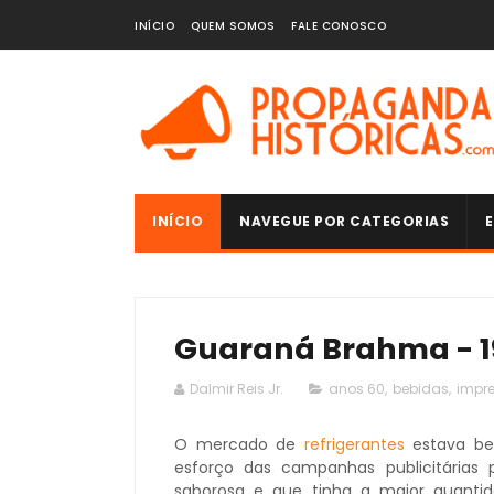
INÍCIO
QUEM SOMOS
FALE CONOSCO
INÍCIO
NAVEGUE POR CATEGORIAS
E
Guaraná Brahma - 1
Dalmir Reis Jr.
anos 60
,
bebidas
,
impr
O mercado de
refrigerantes
estava b
esforço das campanhas publicitárias 
saborosa e que tinha a maior quantid