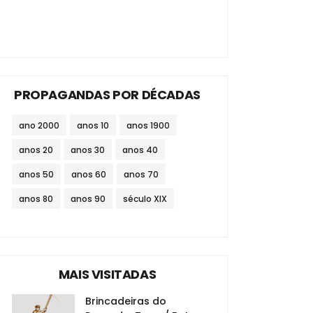
PROPAGANDAS POR DÉCADAS
ano 2000
anos 10
anos 1900
anos 20
anos 30
anos 40
anos 50
anos 60
anos 70
anos 80
anos 90
século XIX
MAIS VISITADAS
Brincadeiras do