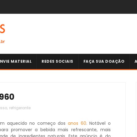
NVIE MATERIAL
REDES SOCIAIS
FAÇA SUA DOAÇÃO
960
esso
,
refrigerante
em aquecido no começo dos
anos 60
. Notável o
para promover a bebida mais refrescante, mais
ade de ingredientes naturais. Este anúncio é do