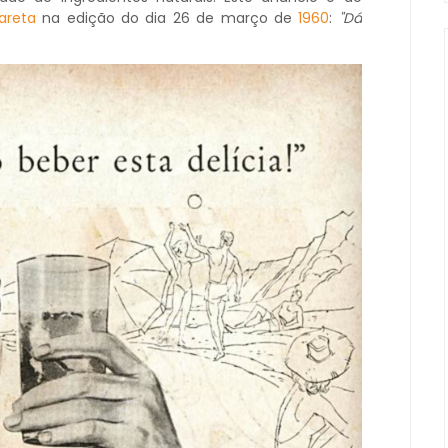
areta
na edição do dia 26 de março de
1960
:
"Dá