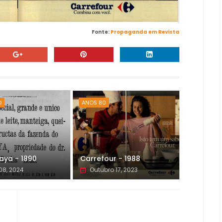
Fonte:
Propaganda em Revista
O
ANOS 80
iaya - 1890
Carrefour - 1988
08, 2024
Outubro 17, 2023