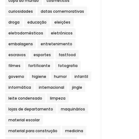
copa do mundo
cosméticos
curiosidades
datas comemorativas
droga
educação
eleições
eletrodomésticos
eletrônicos
embalagens
entretenimento
escravos
esportes
fastfood
filmes
fortificante
fotografia
governo
higiene
humor
infantil
informática
internacional
jingle
leite condensado
limpeza
lojas de departamento
maquinários
material escolar
material para construção
medicina