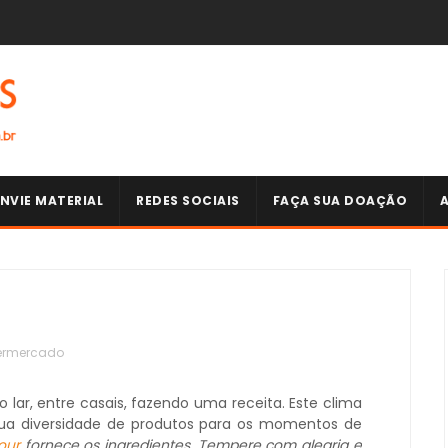
NVIE MATERIAL
REDES SOCIAIS
FAÇA SUA DOAÇÃO
ermercado
ar, entre casais, fazendo uma receita. Este clima
sua diversidade de produtos para os momentos de
our
fornece os ingredientes. Tempere com alegria e