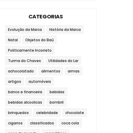
CATEGORIAS
Evolução da Marca
História da Marca
Natal
Objetos do Baú
Politicamente Incorreto
Turma do Chaves
Utilidades do Lar
achocolatado
alimentos
armas
artigos
automóveis
banco e financeira
bebidas
bebidas alcoolicas
bombril
brinquedos
celebridade
chocolate
cigarros
classificados
coca cola