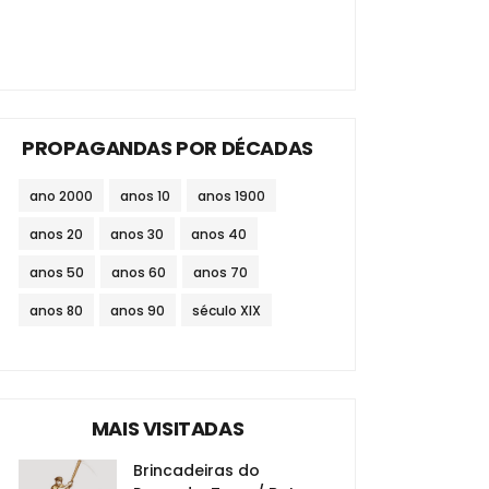
PROPAGANDAS POR DÉCADAS
ano 2000
anos 10
anos 1900
anos 20
anos 30
anos 40
anos 50
anos 60
anos 70
anos 80
anos 90
século XIX
MAIS VISITADAS
Brincadeiras do