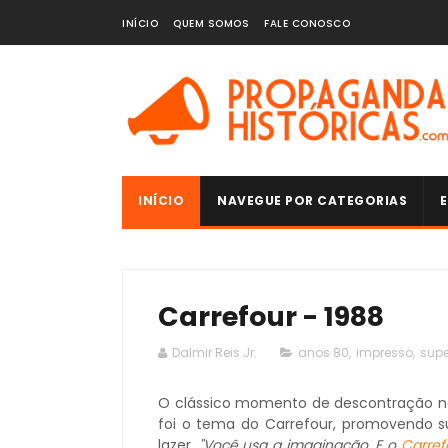
INÍCIO
QUEM SOMOS
FALE CONOSCO
INÍCIO
NAVEGUE POR CATEGORIAS
E
Carrefour - 1988
Dalmir Reis Jr.
anos 80
,
impresso
,
sup
O clássico momento de descontração no l
foi o tema do Carrefour, promovendo 
lazer.
"Você usa a imaginação. E o
Carref