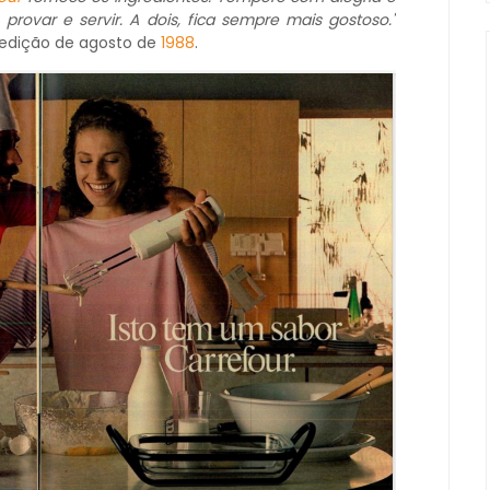
 provar e servir. A dois, fica sempre mais gostoso."
edição de agosto de
1988
.