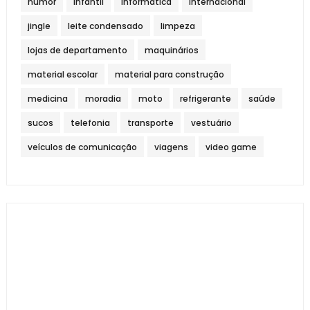
humor
infantil
informática
internacional
jingle
leite condensado
limpeza
lojas de departamento
maquinários
material escolar
material para construção
medicina
moradia
moto
refrigerante
saúde
sucos
telefonia
transporte
vestuário
veículos de comunicação
viagens
video game