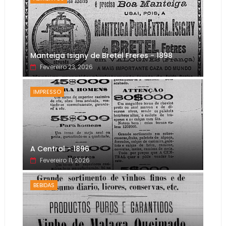
Manteiga Isigny de Bretel Freres - 1898
Fevereiro 23, 2026
IMPRESSO
A Central - 1896
Fevereiro 11, 2026
BEBIDAS