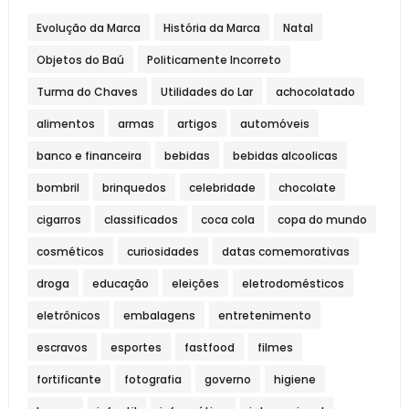
Evolução da Marca
História da Marca
Natal
Objetos do Baú
Politicamente Incorreto
Turma do Chaves
Utilidades do Lar
achocolatado
alimentos
armas
artigos
automóveis
banco e financeira
bebidas
bebidas alcoolicas
bombril
brinquedos
celebridade
chocolate
cigarros
classificados
coca cola
copa do mundo
cosméticos
curiosidades
datas comemorativas
droga
educação
eleições
eletrodomésticos
eletrônicos
embalagens
entretenimento
escravos
esportes
fastfood
filmes
fortificante
fotografia
governo
higiene