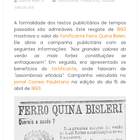
Dalmir Reis Jr.
fortificante
,
medicina
,
saúde
,
século XIX
A formalidade dos textos publicitários de tempos
passados são admiráveis. Este resgate de
1893
mostrava o valor do
fortificante
Ferro Quina Bisleri
.
Ele abria a campanha publicitária com as
seguintes informações:
"Nos grandes calores do
verão as mais fortes constituições se
enfraquecem"
. Em seguida, era apresentado os
benefícios do
fortificante
, onde falavam de
"assombrosa eficácia"
. Campanha veiculada no
jornal Correio Paulistano
na edição do dia 15 de
abril de
1893
.