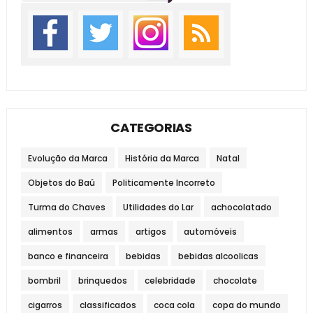
CATEGORIAS
Evolução da Marca
História da Marca
Natal
Objetos do Baú
Politicamente Incorreto
Turma do Chaves
Utilidades do Lar
achocolatado
alimentos
armas
artigos
automóveis
banco e financeira
bebidas
bebidas alcoolicas
bombril
brinquedos
celebridade
chocolate
cigarros
classificados
coca cola
copa do mundo