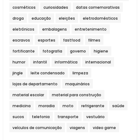
cosméticos
curiosidades
datas comemorativas
droga
educação
eleições
eletrodomésticos
eletrônicos
embalagens
entretenimento
escravos
esportes
fastfood
filmes
fortificante
fotografia
governo
higiene
humor
infantil
informática
internacional
jingle
leite condensado
limpeza
lojas de departamento
maquinários
material escolar
material para construção
medicina
moradia
moto
refrigerante
saúde
sucos
telefonia
transporte
vestuário
veículos de comunicação
viagens
video game