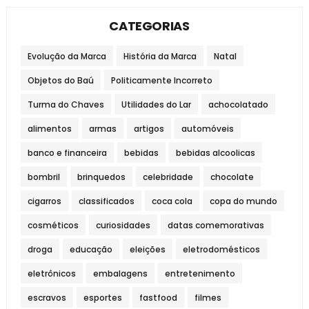
CATEGORIAS
Evolução da Marca
História da Marca
Natal
Objetos do Baú
Politicamente Incorreto
Turma do Chaves
Utilidades do Lar
achocolatado
alimentos
armas
artigos
automóveis
banco e financeira
bebidas
bebidas alcoolicas
bombril
brinquedos
celebridade
chocolate
cigarros
classificados
coca cola
copa do mundo
cosméticos
curiosidades
datas comemorativas
droga
educação
eleições
eletrodomésticos
eletrônicos
embalagens
entretenimento
escravos
esportes
fastfood
filmes