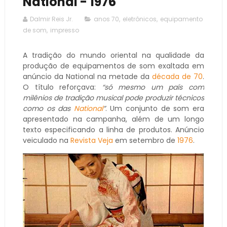
National - 1976
Dalmir Reis Jr.
anos 70
,
eletrônicos
,
equipamento
de som
,
impresso
A tradição do mundo oriental na qualidade da
produção de equipamentos de som exaltada em
anúncio da National na metade da
década de 70
.
O título reforçava:
“só mesmo um país com
milênios de tradição musical pode produzir técnicos
como os das
National
”
. Um conjunto de som era
apresentado na campanha, além de um longo
texto especificando a linha de produtos. Anúncio
veiculado na
Revista Veja
em setembro de
1976
.