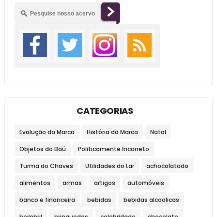
CATEGORIAS
Evolução da Marca
História da Marca
Natal
Objetos do Baú
Politicamente Incorreto
Turma do Chaves
Utilidades do Lar
achocolatado
alimentos
armas
artigos
automóveis
banco e financeira
bebidas
bebidas alcoolicas
bombril
brinquedos
celebridade
chocolate