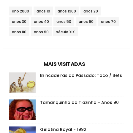
ano 2000
anos 10
anos 1900
anos 20
anos 30
anos 40
anos 50
anos 60
anos 70
anos 80
anos 90
século XIX
MAIS VISITADAS
Brincadeiras do Passado: Taco / Bets
Tamanquinho da Tiazinha - Anos 90
Gelatina Royal - 1992