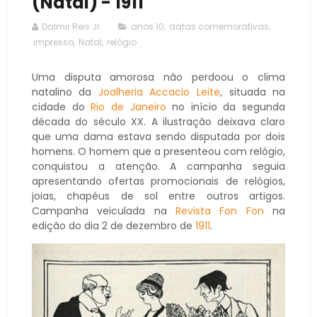
(Natal) - 1911
Dalmir Reis Jr.
anos 10
,
datas comemorativas
,
impresso
,
Natal
,
relógio
Uma disputa amorosa não perdoou o clima
natalino da
Joalheria Accacio Leite
, situada na
cidade do
Rio de Janeiro
no início da segunda
década do século XX. A ilustração deixava claro
que uma dama estava sendo disputada por dois
homens. O homem que a presenteou com relógio,
conquistou a atenção. A campanha seguia
apresentando ofertas promocionais de relógios,
joias, chapéus de sol entre outros artigos.
Campanha veiculada na
Revista Fon Fon
na
edição do dia 2 de dezembro de
1911
.