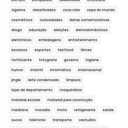
cigarros
classificados
coca cola
copa do mundo
cosméticos
curiosidades
datas comemorativas
droga
educação
eleições
eletrodomésticos
eletrônicos
embalagens
entretenimento
escravos
esportes
fastfood
filmes
fortificante
fotografia
governo
higiene
humor
infantil
informática
internacional
jingle
leite condensado
limpeza
lojas de departamento
maquinários
material escolar
material para construção
medicina
moradia
moto
refrigerante
saúde
sucos
telefonia
transporte
vestuário