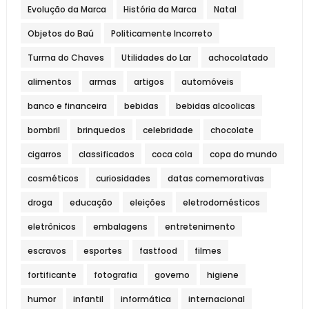
Evolução da Marca
História da Marca
Natal
Objetos do Baú
Politicamente Incorreto
Turma do Chaves
Utilidades do Lar
achocolatado
alimentos
armas
artigos
automóveis
banco e financeira
bebidas
bebidas alcoolicas
bombril
brinquedos
celebridade
chocolate
cigarros
classificados
coca cola
copa do mundo
cosméticos
curiosidades
datas comemorativas
droga
educação
eleições
eletrodomésticos
eletrônicos
embalagens
entretenimento
escravos
esportes
fastfood
filmes
fortificante
fotografia
governo
higiene
humor
infantil
informática
internacional