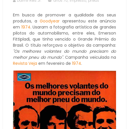
Dalmir Reis Jr.
anos 70
,
impresso
,
pneus
Em busca de promover a qualidade dos seus
produtos, a
Goodyear
apresentou este anúncio
em
1974
. Usaram a fotografia artística de grandes
pilotos do automobilismo, entre eles, Emerson
Fittipladi, que tinha vencido o Grande Prêmio do
Brasil. O título reforçava o objetivo da campanha:
"Os melhores volantes do mundo precisam do
melhor pneu do mundo"
. Campanha veiculada na
Revista Veja
em fevereiro de
1974
.