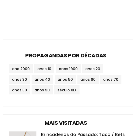
PROPAGANDAS POR DÉCADAS
ano 2000
anos 10
anos 1900
anos 20
anos 30
anos 40
anos 50
anos 60
anos 70
anos 80
anos 90
século XIX
MAIS VISITADAS
Brincadeiras do Passado: Taco / Bets