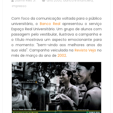
Dalmir Reis Jr.
ano 2000
,
banco e financeira
,
impresso
Com foco da comunicação voltada para o público
universitário, o
Banco Real
apresentou o serviço
Espaço Real Universitário. Um grupo de alunos com
passagem pelo vestibular, ilustrava a campanha e
o título mostrava um aspecto emocionante para
o momento: "bem-vindo aos melhores anos da
sua vida". Campanha veiculada na
Revista Veja
no
mês de março do ano de
2002
.