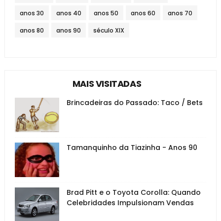
anos 30
anos 40
anos 50
anos 60
anos 70
anos 80
anos 90
século XIX
MAIS VISITADAS
Brincadeiras do Passado: Taco / Bets
Tamanquinho da Tiazinha - Anos 90
Brad Pitt e o Toyota Corolla: Quando
Celebridades Impulsionam Vendas