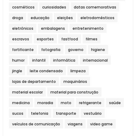
cosméticos
curiosidades
datas comemorativas
droga
educação
eleições
eletrodomésticos
eletrônicos
embalagens
entretenimento
escravos
esportes
fastfood
filmes
fortificante
fotografia
governo
higiene
humor
infantil
informática
internacional
jingle
leite condensado
limpeza
lojas de departamento
maquinários
material escolar
material para construção
medicina
moradia
moto
refrigerante
saúde
sucos
telefonia
transporte
vestuário
veículos de comunicação
viagens
video game