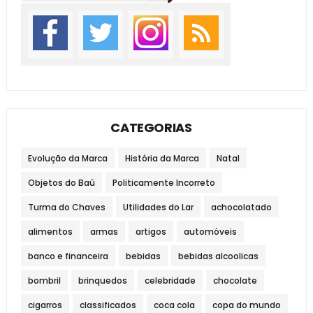
CATEGORIAS
Evolução da Marca
História da Marca
Natal
Objetos do Baú
Politicamente Incorreto
Turma do Chaves
Utilidades do Lar
achocolatado
alimentos
armas
artigos
automóveis
banco e financeira
bebidas
bebidas alcoolicas
bombril
brinquedos
celebridade
chocolate
cigarros
classificados
coca cola
copa do mundo