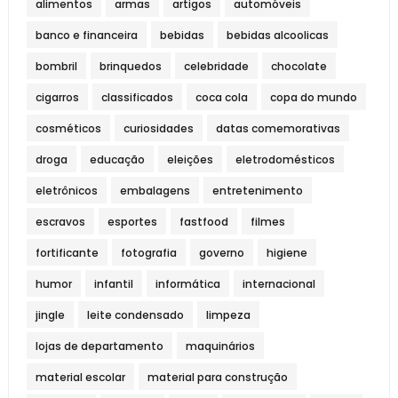
alimentos
armas
artigos
automóveis
banco e financeira
bebidas
bebidas alcoolicas
bombril
brinquedos
celebridade
chocolate
cigarros
classificados
coca cola
copa do mundo
cosméticos
curiosidades
datas comemorativas
droga
educação
eleições
eletrodomésticos
eletrônicos
embalagens
entretenimento
escravos
esportes
fastfood
filmes
fortificante
fotografia
governo
higiene
humor
infantil
informática
internacional
jingle
leite condensado
limpeza
lojas de departamento
maquinários
material escolar
material para construção