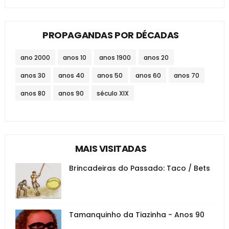
PROPAGANDAS POR DÉCADAS
ano 2000
anos 10
anos 1900
anos 20
anos 30
anos 40
anos 50
anos 60
anos 70
anos 80
anos 90
século XIX
MAIS VISITADAS
Brincadeiras do Passado: Taco / Bets
Tamanquinho da Tiazinha - Anos 90