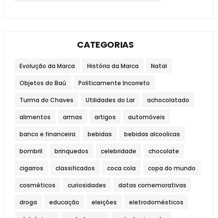
CATEGORIAS
Evolução da Marca
História da Marca
Natal
Objetos do Baú
Politicamente Incorreto
Turma do Chaves
Utilidades do Lar
achocolatado
alimentos
armas
artigos
automóveis
banco e financeira
bebidas
bebidas alcoolicas
bombril
brinquedos
celebridade
chocolate
cigarros
classificados
coca cola
copa do mundo
cosméticos
curiosidades
datas comemorativas
droga
educação
eleições
eletrodomésticos