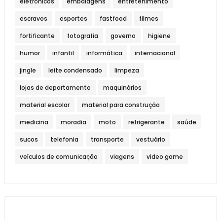
eletrônicos
embalagens
entretenimento
escravos
esportes
fastfood
filmes
fortificante
fotografia
governo
higiene
humor
infantil
informática
internacional
jingle
leite condensado
limpeza
lojas de departamento
maquinários
material escolar
material para construção
medicina
moradia
moto
refrigerante
saúde
sucos
telefonia
transporte
vestuário
veículos de comunicação
viagens
video game