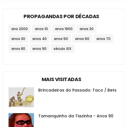
PROPAGANDAS POR DÉCADAS
ano 2000
anos 10
anos 1900
anos 20
anos 30
anos 40
anos 50
anos 60
anos 70
anos 80
anos 90
século XIX
MAIS VISITADAS
Brincadeiras do Passado: Taco / Bets
Tamanquinho da Tiazinha - Anos 90