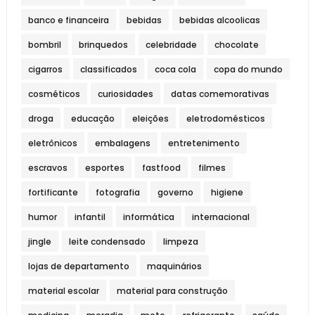
banco e financeira
bebidas
bebidas alcoolicas
bombril
brinquedos
celebridade
chocolate
cigarros
classificados
coca cola
copa do mundo
cosméticos
curiosidades
datas comemorativas
droga
educação
eleições
eletrodomésticos
eletrônicos
embalagens
entretenimento
escravos
esportes
fastfood
filmes
fortificante
fotografia
governo
higiene
humor
infantil
informática
internacional
jingle
leite condensado
limpeza
lojas de departamento
maquinários
material escolar
material para construção