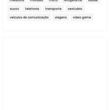
medicina
moradia
moto
refrigerante
saúde
sucos
telefonia
transporte
vestuário
veículos de comunicação
viagens
video game