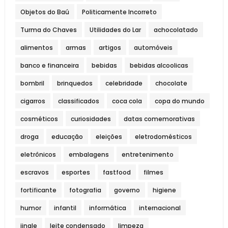
Objetos do Baú
Politicamente Incorreto
Turma do Chaves
Utilidades do Lar
achocolatado
alimentos
armas
artigos
automóveis
banco e financeira
bebidas
bebidas alcoolicas
bombril
brinquedos
celebridade
chocolate
cigarros
classificados
coca cola
copa do mundo
cosméticos
curiosidades
datas comemorativas
droga
educação
eleições
eletrodomésticos
eletrônicos
embalagens
entretenimento
escravos
esportes
fastfood
filmes
fortificante
fotografia
governo
higiene
humor
infantil
informática
internacional
jingle
leite condensado
limpeza