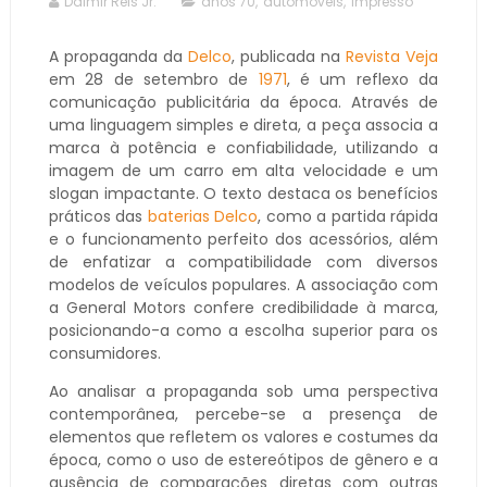
Dalmir Reis Jr.
anos 70
,
automóveis
,
impresso
A propaganda da
Delco
, publicada na
Revista Veja
em 28 de setembro de
1971
, é um reflexo da
comunicação publicitária da época. Através de
uma linguagem simples e direta, a peça associa a
marca à potência e confiabilidade, utilizando a
imagem de um carro em alta velocidade e um
slogan impactante. O texto destaca os benefícios
práticos das
baterias Delco
, como a partida rápida
e o funcionamento perfeito dos acessórios, além
de enfatizar a compatibilidade com diversos
modelos de veículos populares. A associação com
a General Motors confere credibilidade à marca,
posicionando-a como a escolha superior para os
consumidores.
Ao analisar a propaganda sob uma perspectiva
contemporânea, percebe-se a presença de
elementos que refletem os valores e costumes da
época, como o uso de estereótipos de gênero e a
ausência de comparações diretas com outras