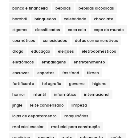
banco e financeira
bebidas
bebidas alcoolicas
bombril
brinquedos
celebridade
chocolate
cigarros
classificados
coca cola
copa do mundo
cosméticos
curiosidades
datas comemorativas
droga
educação
eleições
eletrodomésticos
eletrônicos
embalagens
entretenimento
escravos
esportes
fastfood
filmes
fortificante
fotografia
governo
higiene
humor
infantil
informática
internacional
jingle
leite condensado
limpeza
lojas de departamento
maquinários
material escolar
material para construção
medicina
moradia
moto
refrigerante
saúde