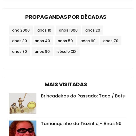
PROPAGANDAS POR DÉCADAS
ano 2000
anos 10
anos 1900
anos 20
anos 30
anos 40
anos 50
anos 60
anos 70
anos 80
anos 90
século XIX
MAIS VISITADAS
Brincadeiras do Passado: Taco / Bets
Tamanquinho da Tiazinha - Anos 90