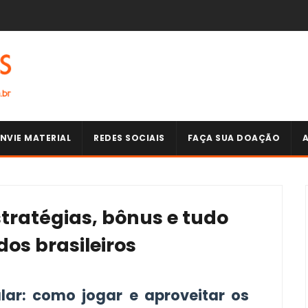
NVIE MATERIAL
REDES SOCIAIS
FAÇA SUA DOAÇÃO
tratégias, bônus e tudo
 dos brasileiros
lar: como jogar e aproveitar os