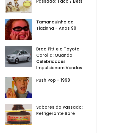
Passado: Taco / Bets
Tamanquinho da
Tiazinha - Anos 90
Brad Pitt e o Toyota
Corolla: Quando
Celebridades
Impulsionam Vendas
Push Pop - 1998
Sabores do Passado:
Refrigerante Baré