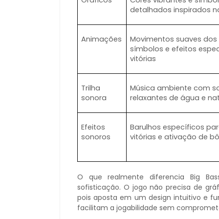
Gráficos
Cores vibrantes e símbo
detalhados inspirados 
Animações
Movimentos suaves dos
símbolos e efeitos espec
vitórias
Trilha
Música ambiente com s
sonora
relaxantes de água e na
Efeitos
Barulhos específicos par
sonoros
vitórias e ativação de b
O que realmente diferencia Big Bass
sofisticação. O jogo não precisa de grá
pois aposta em um design intuitivo e f
facilitam a jogabilidade sem compromete