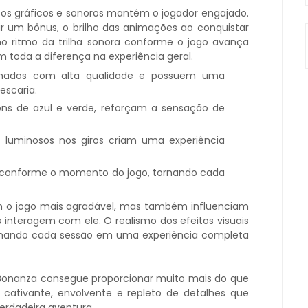
tos gráficos e sonoros mantém o jogador engajado.
r um bônus, o brilho das animações ao conquistar
no ritmo da trilha sonora conforme o jogo avança
toda a diferença na experiência geral.
nhados com alta qualidade e possuem uma
escaria.
ns de azul e verde, reforçam a sensação de
s luminosos nos giros criam uma experiência
e conforme o momento do jogo, tornando cada
am o jogo mais agradável, mas também influenciam
interagem com ele. O realismo dos efeitos visuais
rmando cada sessão em uma experiência completa
s Bonanza consegue proporcionar muito mais do que
 cativante, envolvente e repleto de detalhes que
rdadeira aventura.