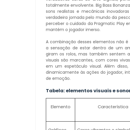
totalmente envolvente. Big Bass Bonanza 
sons realistas e mecânicas inovado
verdadeira jornada pelo mundo da pesca
perceber o cuidado da Pragmatic Play 
mantém o jogador imerso.
A combinação desses elementos não é al
a sensação de estar dentro de um am
giram os rolos, mas também sentem a 
visuais são marcantes, com cores viva
em um espetáculo visual. Além disso, 
dinamicamente às ações do jogador, inte
de emoção.
Tabela: elementos visuais e son
Elemento
Característica