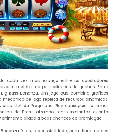
ado cada vez mais espaço entre os apostadores
rsivas e repletas de possibilidades de ganhos. Entre
o Big Bass Bonanza, um jogo que combina gráficos
ma mecânica de jogo repleta de recursos dinâmicos.
esse slot da Pragmatic Play conseguiu se firmar
line do Brasil, atraindo tanto iniciantes quanto
tenimento aliado a boas chances de premiação.
Bonanza é a sua acessibilidade, permitindo que os