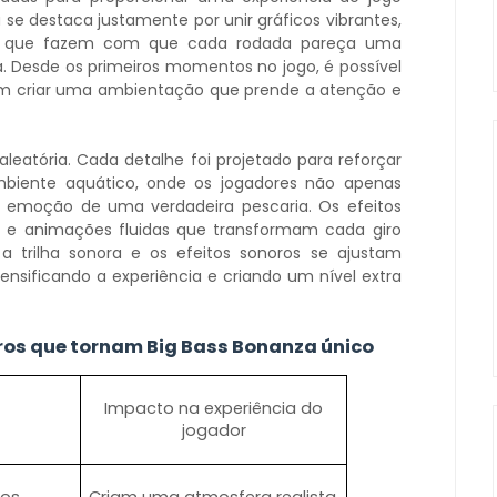
se destaca justamente por unir gráficos vibrantes,
ras que fazem com que cada rodada pareça uma
. Desde os primeiros momentos no jogo, é possível
em criar uma ambientação que prende a atenção e
eatória. Cada detalhe foi projetado para reforçar
biente aquático, onde os jogadores não apenas
emoção de uma verdadeira pescaria. Os efeitos
s e animações fluidas que transformam cada giro
a trilha sonora e os efeitos sonoros se ajustam
nsificando a experiência e criando um nível extra
oros que tornam Big Bass Bonanza único
Impacto na experiência do
jogador