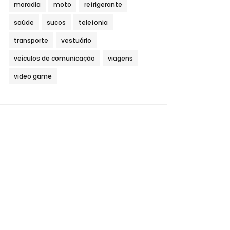
moradia
moto
refrigerante
saúde
sucos
telefonia
transporte
vestuário
veículos de comunicação
viagens
video game