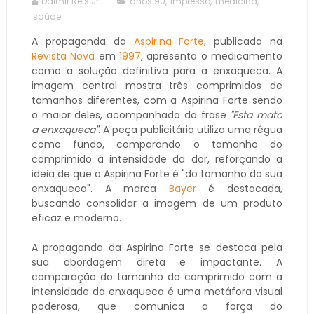
Dalmir Reis Jr.
anos 90
,
impresso
,
medicina
,
saúde
A propaganda da
Aspirina Forte
, publicada na
Revista Nova
em
1997
, apresenta o medicamento
como a solução definitiva para a enxaqueca. A
imagem central mostra três comprimidos de
tamanhos diferentes, com a Aspirina Forte sendo
o maior deles, acompanhada da frase
"Esta mata
a enxaqueca"
. A peça publicitária utiliza uma régua
como fundo, comparando o tamanho do
comprimido à intensidade da dor, reforçando a
ideia de que a Aspirina Forte é "do tamanho da sua
enxaqueca". A marca
Bayer
é destacada,
buscando consolidar a imagem de um produto
eficaz e moderno.
A propaganda da Aspirina Forte se destaca pela
sua abordagem direta e impactante. A
comparação do tamanho do comprimido com a
intensidade da enxaqueca é uma metáfora visual
poderosa, que comunica a força do