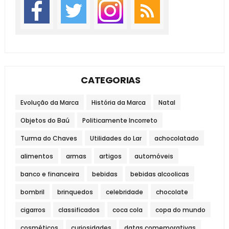
CATEGORIAS
Evolução da Marca
História da Marca
Natal
Objetos do Baú
Politicamente Incorreto
Turma do Chaves
Utilidades do Lar
achocolatado
alimentos
armas
artigos
automóveis
banco e financeira
bebidas
bebidas alcoolicas
bombril
brinquedos
celebridade
chocolate
cigarros
classificados
coca cola
copa do mundo
cosméticos
curiosidades
datas comemorativas