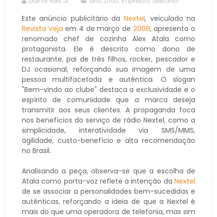
Dalmir Reis Jr.
ano 2000
,
impresso
,
telefonia
Este anúncio publicitário da
Nextel
, veiculado na
Revista Veja
em 4 de março de
2008
, apresenta o
renomado chef de cozinha Alex Atala como
protagonista. Ele é descrito como dono de
restaurante, pai de três filhos, rocker, pescador e
DJ ocasional, reforçando sua imagem de uma
pessoa multifacetada e autêntica. O slogan
"Bem-vindo ao clube" destaca a exclusividade e o
espírito de comunidade que a marca deseja
transmitir aos seus clientes. A propaganda foca
nos benefícios do serviço de rádio Nextel, como a
simplicidade, interatividade via SMS/MMS,
agilidade, custo-benefício e alta recomendação
no Brasil.
Analisando a peça, observa-se que a escolha de
Atala como porta-voz reflete a intenção da
Nextel
de se associar a personalidades bem-sucedidas e
autênticas, reforçando a ideia de que a Nextel é
mais do que uma operadora de telefonia, mas sim