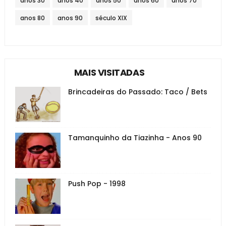
anos 30
anos 40
anos 50
anos 60
anos 70
anos 80
anos 90
século XIX
MAIS VISITADAS
Brincadeiras do Passado: Taco / Bets
Tamanquinho da Tiazinha - Anos 90
Push Pop - 1998