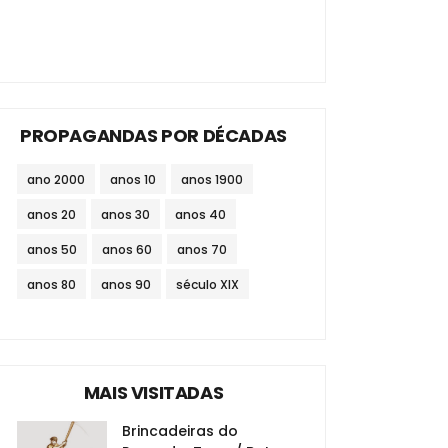
PROPAGANDAS POR DÉCADAS
ano 2000
anos 10
anos 1900
anos 20
anos 30
anos 40
anos 50
anos 60
anos 70
anos 80
anos 90
século XIX
MAIS VISITADAS
Brincadeiras do