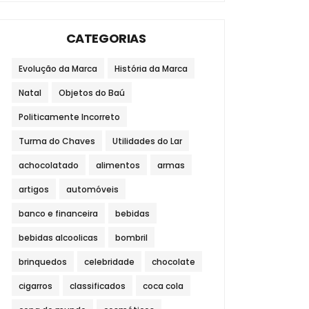
CATEGORIAS
Evolução da Marca
História da Marca
Natal
Objetos do Baú
Politicamente Incorreto
Turma do Chaves
Utilidades do Lar
achocolatado
alimentos
armas
artigos
automóveis
banco e financeira
bebidas
bebidas alcoolicas
bombril
brinquedos
celebridade
chocolate
cigarros
classificados
coca cola