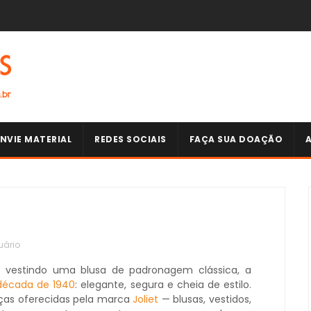
NVIE MATERIAL
REDES SOCIAIS
FAÇA SUA DOAÇÃO
uário
 vestindo uma blusa de padronagem clássica, a
década de 1940
: elegante, segura e cheia de estilo.
eças oferecidas pela marca
Joliet
— blusas, vestidos,