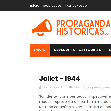
INÍCIO
QUEM SOMOS
FALE CONOSCO
INÍCIO
NAVEGUE POR CATEGORIAS
E
Joliet - 1944
Dalmir Reis Jr.
anos 40
,
impresso
,
vest
Sorridente, com penteado impecável e
modelo representa o ideal feminino da
No topo do anúncio, vemos a lista de p