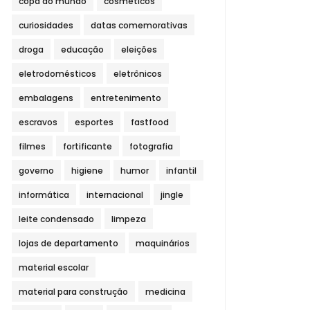
copa do mundo
cosméticos
curiosidades
datas comemorativas
droga
educação
eleições
eletrodomésticos
eletrônicos
embalagens
entretenimento
escravos
esportes
fastfood
filmes
fortificante
fotografia
governo
higiene
humor
infantil
informática
internacional
jingle
leite condensado
limpeza
lojas de departamento
maquinários
material escolar
material para construção
medicina