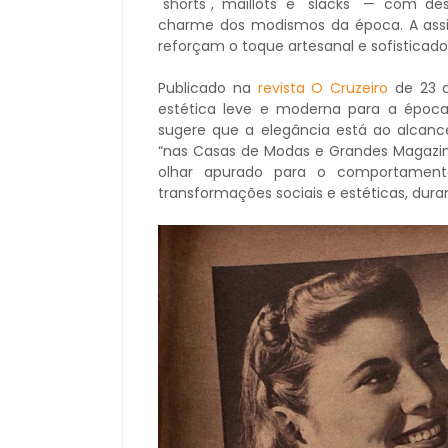
"shorts", maillots e "slacks" — com 
charme dos modismos da época. A assina
reforçam o toque artesanal e sofisticad
Publicado na
revista O Cruzeiro
de 23 
estética leve e moderna para a époc
sugere que a elegância está ao alcanc
“nas Casas de Modas e Grandes Magazi
olhar apurado para o comportamen
transformações sociais e estéticas, dura