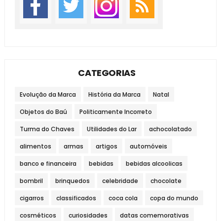
CATEGORIAS
Evolução da Marca
História da Marca
Natal
Objetos do Baú
Politicamente Incorreto
Turma do Chaves
Utilidades do Lar
achocolatado
alimentos
armas
artigos
automóveis
banco e financeira
bebidas
bebidas alcoolicas
bombril
brinquedos
celebridade
chocolate
cigarros
classificados
coca cola
copa do mundo
cosméticos
curiosidades
datas comemorativas