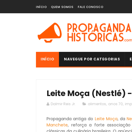
INÍCIO
QUEM SOMOS
FALE CONOSCO
INÍCIO
NAVEGUE POR CATEGORIAS
E
Leite Moça (Nestlé) -
Dalmir Reis Jr.
alimentos
,
anos 70
,
imp
Propaganda antiga do
Leite Moça
, da
Ne
Manchete
, reforça a forte associaçã
clássicas da culinária brasileira. O anúnc