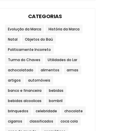
CATEGORIAS
Evolução da Marca
História da Marca
Natal
Objetos do Baú
Politicamente Incorreto
Turma do Chaves
Utilidades do Lar
achocolatado
alimentos
armas
artigos
automóveis
banco e financeira
bebidas
bebidas alcoolicas
bombril
brinquedos
celebridade
chocolate
cigarros
classificados
coca cola