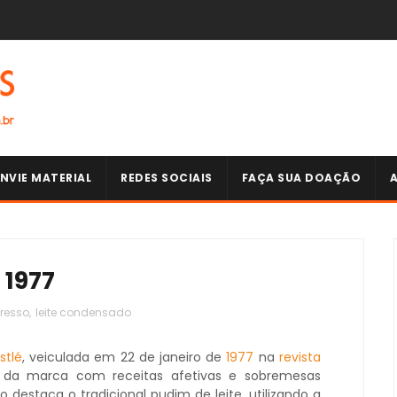
NVIE MATERIAL
REDES SOCIAIS
FAÇA SUA DOAÇÃO
 1977
resso
,
leite condensado
stlé
, veiculada em 22 de janeiro de
1977
na
revista
o da marca com receitas afetivas e sobremesas
io destaca o tradicional pudim de leite, utilizando a