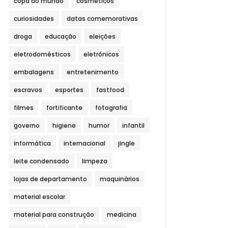
copa do mundo
cosméticos
curiosidades
datas comemorativas
droga
educação
eleições
eletrodomésticos
eletrônicos
embalagens
entretenimento
escravos
esportes
fastfood
filmes
fortificante
fotografia
governo
higiene
humor
infantil
informática
internacional
jingle
leite condensado
limpeza
lojas de departamento
maquinários
material escolar
material para construção
medicina